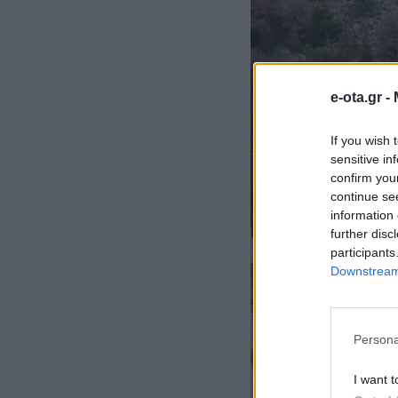
e-ota.gr -
If you wish 
sensitive in
confirm you
continue se
information 
further disc
participants
Downstream 
Persona
I want t