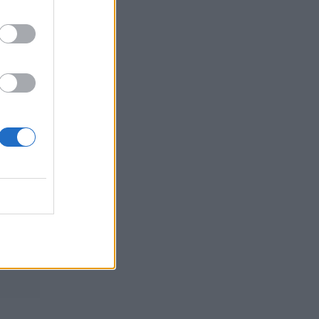
Τραγωδία στις Σέρρες: Δύο νεκροί
μετά από τροχαίο δυστύχημα,
φορτηγό συγκρούστηκε με
αυτοκίνητο
09:07