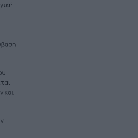
ογική
όσβαση
ου
εται
ν και
ην