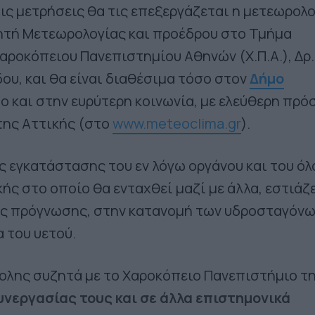
τις μετρήσεις θα τις επεξεργάζεται η μετεωρολ
ητή Μετεωρολογίας και προέδρου στο Τμήμα
αροκόπειου Πανεπιστημίου Αθηνών (Χ.Π.Α.), Δρ.
υ, και θα είναι διαθέσιμα τόσο στον
Δήμο
σο και στην ευρύτερη κοινωνία, με ελεύθερη πρ
 της Αττικής (στο
www.meteoclima.gr
).
ς εγκατάστασης του εν λόγω οργάνου και του όλ
κής στο οποίο θα ενταχθεί μαζί με άλλα, εστιάζ
ης πρόγνωσης, στην κατανομή των υδροσταγόνω
 του υετού.
ολης συζητά με το Χαροκόπειο Πανεπιστήμιο τ
υνεργασίας τους και σε άλλα επιστημονικά