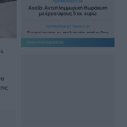
ΠΕΡΙΦΕΡΕΙΕΣ
11.06
Αχαΐα: Αντιπλημμυρική θωράκιση
με έργα ύψους 5 εκ. ευρώ
ΠΕΡΙΦΕΡΕΙΑ ΑΤΤΙΚΗΣ
11.01
Ενισχύονται οι πολιτικές στήριξης
των επιχειρήσεων από την Π.
ΟΛΗ Η ΡΟΗ ΕΙΔΗΣΕΩΝ
Αττικής
24
ΠΕΡΙΦΕΡΕΙΕΣ
10.52
Μεσσηνία: Ορίστηκε ανάδοχος γαι
το έργο βελτίωσης της οδού Νέα
Κορώνη-Χωματερό
θα
της
ΔΗΜΟΙ
10.41
«Άκυρο» από Αποκεντρωμένη για
έργο χωρίς εξασφαλισμένη
χρηματοδότηση
ΔΗΜΟΙ
09.44
Εκατοντάδες τα καμμένα σπίτια