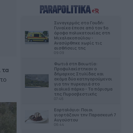
από τις πρόσφατες πυρκαγιές
ΔΗΜΟΙ
09.29
Συναγερμός στο Γουδή:
«e-Δημότης»: η νέα ψηφιακή
Γυναίκα έπεσε από τον 5ο
υπηρεσία Δήμου Νίκαιας-Α.I. Ρέντη
όροφο πολυκατοικίας στη
Μιχαλακοπούλου -
Ανασύρθηκε χωρίς τις
ΔΗΜΟΙ
09.16
αισθήσεις της
Υποχρέωση κατάθεσης «Πόθεν
09:09
Έσχες» για μέλη Δημοτικών
Επιτροπών
Φωτιά στη Βοιωτία:
Προφυλακίστηκαν ο
 τα
δήμαρχος Στυλίδας και
ΕΠΙΚΑΙΡΟΤΗΤΑ
08.52
 το
ακόμα δύο κατηγορούμενοι
ΥΠΕΝ: Άμεσα η αποκατάσταση στη
για την πυρκαγιά στο
αιολικό πάρκο - Το πόρισμα
Δυτική Αττική
της Πυροσβεστικής
07:46
ΕΠΙΚΑΙΡΟΤΗΤΑ
08.41
Αναβάθμιση του Γηροκομείου
Εορτολόγιο: Ποιοι
γιορτάζουν την Παρασκευή 7
Αθηνών με πόρους από το
Αυγούστου
Πράσινο Ταμείο
06:44