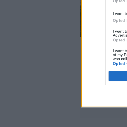
Opted 
I want t
Opted 
I want 
Advertis
Opted 
I want t
of my P
was col
Opted 