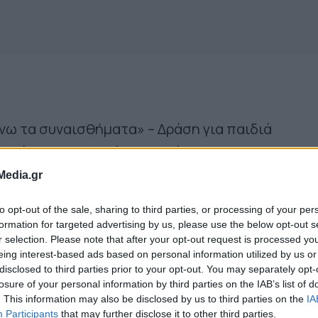
νω τα συναισθήματα» – Δράση για παιδιά
 στόχο την κατανόηση και έκφραση των
έσα από βιωματικές δραστηριότητες.
Media.gr
ειρίζομαι το άγχος μου» – Δράση για μαθητές τη
to opt-out of the sale, sharing to third parties, or processing of your per
ύ, που θα τους βοηθήσει να κατανοήσουν το άγχο
formation for targeted advertising by us, please use the below opt-out s
ξιότητες αποτελεσματικής διαχείρισής του.
r selection. Please note that after your opt-out request is processed y
eing interest-based ads based on personal information utilized by us or
νωρίζω και να θέτω όρια» – Δράση για μαθητές
disclosed to third parties prior to your opt-out. You may separately opt-
losure of your personal information by third parties on the IAB’s list of
Καστορείου, που θα εστιάσει στην ενίσχυση της
. This information may also be disclosed by us to third parties on the
IA
 στην ανάπτυξη δεξιοτήτων υγιών διαπροσωπι
Participants
that may further disclose it to other third parties.