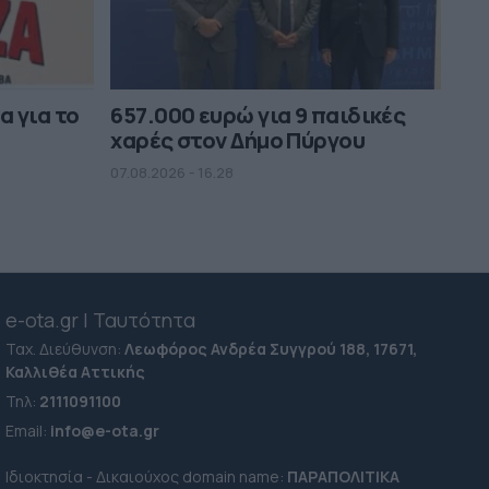
α για το
657.000 ευρώ για 9 παιδικές
χαρές στον Δήμο Πύργου
07.08.2026 - 16.28
e-ota.gr | Ταυτότητα
Ταχ. Διεύθυνση:
Λεωφόρος Ανδρέα Συγγρού 188, 17671,
Καλλιθέα Αττικής
Τηλ:
2111091100
Εmail:
info@e-ota.gr
Ιδιοκτησία - Δικαιούχος domain name:
ΠΑΡΑΠΟΛΙΤΙΚΑ