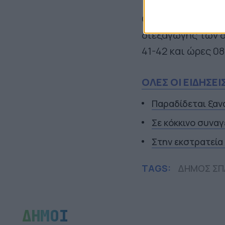
Οι υπεύθυνοι των
διεξαγωγής των 
41-42 και ώρες 08
ΟΛΕΣ ΟΙ ΕΙΔΗΣΕΙ
Παραδίδεται ξαν
Σε κόκκινο συναγ
Στην εκστρατεία
TAGS:
ΔΗΜΟΣ ΣΠ
ΔΗΜΟΙ