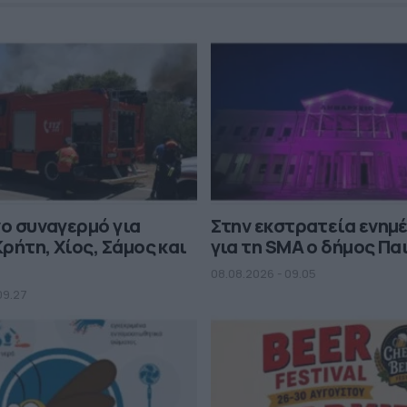
νο συναγερμό για
Στην εκστρατεία ενη
ρήτη, Χίος, Σάμος και
για τη SMA ο δήμος Πα
08.08.2026 - 09.05
09.27