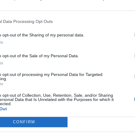
l Data Processing Opt Outs
o opt-out of the Sharing of my personal data.
In
o opt-out of the Sale of my Personal Data.
In
to opt-out of processing my Personal Data for Targeted
ing.
In
o opt-out of Collection, Use, Retention, Sale, and/or Sharing
ersonal Data that Is Unrelated with the Purposes for which it
lected.
ύνονται σε όλα τα σχολεία της Λακωνίας και θα
Out
 όλη τη διάρκεια της χρονιάς από ειδικούς με
CONFIRM
τικές και διαδραστικές μεθόδους.