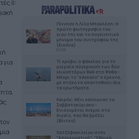
ές II:
ΕΠΙΚΑΙΡΟΤΗΤΑ
16.12
ξιακή
Ξεκινούν τα δοκιμαστικά
δρομολόγια της επέκτασης του
»
Γέννησε η Λίλα Μπακλέση: Η
Μετρό προς την Καλαμαριά
πρώτη φωτογραφία του
γιου της και το συγκινητικό
μήνυμα του συντρόφου της
ΕΠΙΚΑΙΡΟΤΗΤΑ
15.57
(Εικόνα)
Αυτοψία Δήμα στα εργοτάξια του
01:08
κή
ΒΟΑΚ
α για
Τι κρύβει ο φάκελος για τη
μοιραία σύγκρουση των δύο
ΠΕΡΙΦΕΡΕΙΕΣ
15.43
ελικοπτέρων Bell στη Ψάθα -
Η Περιφέρεια Δ. Ελλάδας κάνει
Μέχρι το "κόκκαλο" η έρευνα,
πράξη τη δέσμευσή της για τον
α
με στόχο να απαντηθούν όλα
Οδοντωτό
τα ερωτήματα
τητα,
Καιρός: Μίνι καύσωνας το
άς
ΔΗΜΟΙ
15.03
Σαββατοκύριακο -
Σεβασμό στους θεσμούς δηλώνει
Ενισχυμένοι άνεμοι στο
ο Δήμαρχος Στυλίδας
Αιγαίο, πού θα βρέξει
(Βίντεο)
 τον
ΠΕΡΙΦΕΡΕΙΕΣ
14.51
μια
Χατζηβασιλείου στην
500.000 ευρώ για το 4ο Δημοτικό
"Απογευματινή": "Εθνικό