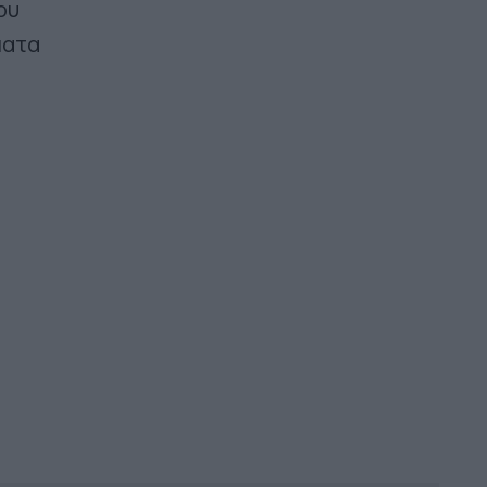
ου
ματα