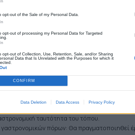
In
.» Γιώργος Θεοχάρης, με τον συντονιστή του το
LD/LEADER Ηλία Μώκο και τον πρόεδρο της «Λέ
o opt-out of the Sale of my Personal Data.
είρου» Θοδωρή Αλεξίου να παρουσιάζουν τα στά
In
ουν, για τη δημιουργία της γαστρονομικής
to opt-out of processing my Personal Data for Targeted
ing.
 Δήμο Βορείων Τζουμέρκων.
In
α εξής:
o opt-out of Collection, Use, Retention, Sale, and/or Sharing
ersonal Data that Is Unrelated with the Purposes for which it
μάδας: Η κοινότητα θα απαρτίζεται από 10 έως 
lected.
Out
α επιλεγούν μέσω ανοιχτής διαδικασίας και βάσ
ιτηρίων, όπως η ένταξη τοπικών προϊόντων στ
CONFIRM
ρήσεών τους.
αγγελματιών: Οι συμμετέχοντες θα λάβουν
Data Deletion
Data Access
Privacy Policy
η διαμόρφωση ενός γαστρονομικού οδηγού, που
αστρονομική ταυτότητα του τόπου.
ν γαστρονομικών πόρων: Θα πραγματοποιηθεί έ