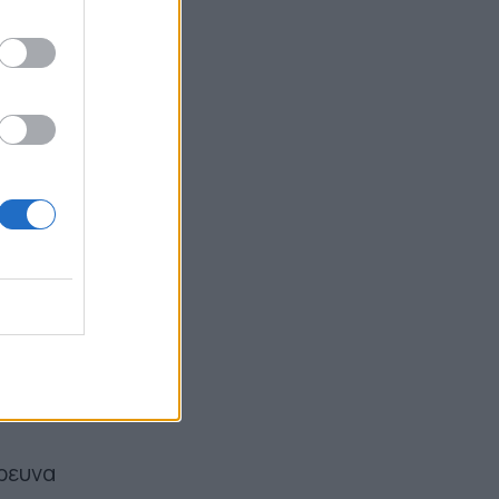
πικού
σχης
δια,
30
ει
α
 θα
ρευνα