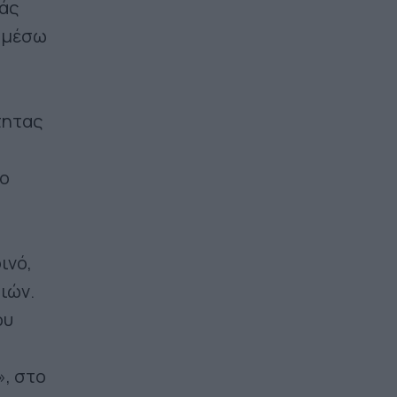
ιάς
, μέσω
τητας
Το
ινό,
ιών.
ου
», στο