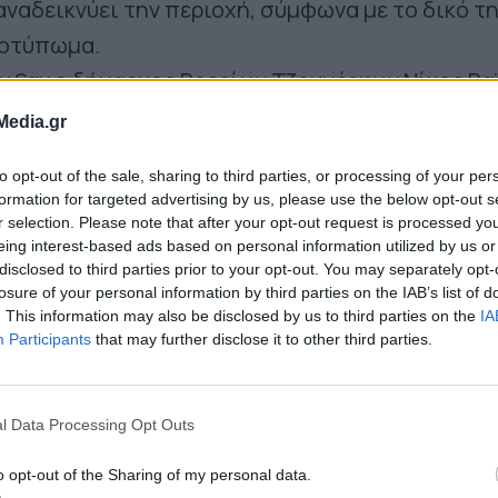
αναδεικνύει την περιοχή, σύμφωνα με το δικό τ
ποτύπωμα.
οιξαν ο δήμαρχος Βορείων Τζουμέρκων Νίκος Βα
ος Τουρισμού Γιώργος Παππάς, οι οποίοι
Media.gr
 πρόεδρο της «Ήπειρος Α.Ε.» Γιώργο Θεοχάρη κ
to opt-out of the sale, sharing to third parties, or processing of your per
του για την επιλογή του Δήμου Βορείων Τζουμέρ
formation for targeted advertising by us, please use the below opt-out s
ρόεδρο της «Λέσχης Γαστρονομίας Ηπείρου» Θο
r selection. Please note that after your opt-out request is processed y
eing interest-based ads based on personal information utilized by us or
αναλάβει την οργάνωση του όλου εγχειρήματος.
disclosed to third parties prior to your opt-out. You may separately opt-
αν από τους επαγγελματίες να αγκαλιάσουν τη
losure of your personal information by third parties on the IAB’s list of
. This information may also be disclosed by us to third parties on the
IA
α παρακινήσουν και άλλους να συμμετέχουν, ώσ
Participants
that may further disclose it to other third parties.
τρονομική ταυτότητα της περιοχής και να αποτ
ος στη φαρέτρα για την τουριστική ανάπτυξη τ
l Data Processing Opt Outs
ριξης της προσπάθειας αναφέρθηκε και ο πρόε
o opt-out of the Sharing of my personal data.