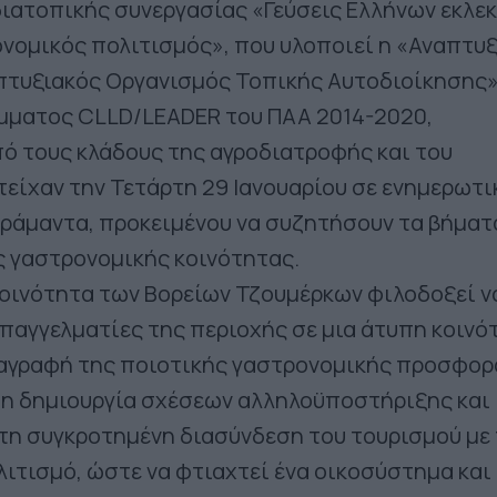
διατοπικής συνεργασίας «Γεύσεις Ελλήνων εκλεκτ
νομικός πολιτισμός», που υλοποιεί η «Αναπτυ
απτυξιακός Οργανισμός Τοπικής Αυτοδιοίκησης
μματος CLLD/LEADER του ΠΑΑ 2014-2020,
ό τους κλάδους της αγροδιατροφής και του
είχαν την Τετάρτη 29 Ιανουαρίου σε ενημερωτι
ράμαντα, προκειμένου να συζητήσουν τα βήματ
ς γαστρονομικής κοινότητας.
οινότητα των Βορείων Τζουμέρκων φιλοδοξεί ν
παγγελματίες της περιοχής σε μια άτυπη κοινό
ταγραφή της ποιοτικής γαστρονομικής προσφορ
τη δημιουργία σχέσεων αλληλοϋποστήριξης και
 τη συγκροτημένη διασύνδεση του τουρισμού με
ιτισμό, ώστε να φτιαχτεί ένα οικοσύστημα και 