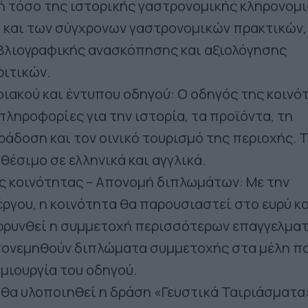
ή τόσο της ιστορικής γαστρονομικής κληρονομ
ο και των σύγχρονων γαστρονομικών πρακτικών
ιβλιογραφικής ανασκόπησης και αξιολόγησης
ριτικών.
φιακού και έντυπου οδηγού: Ο οδηγός της κοινό
πληροφορίες για την ιστορία, τα προϊόντα, τη
άδοση και τον οινικό τουρισμό της περιοχής. 
αθέσιμο σε ελληνικά και αγγλικά.
ς κοινότητας – Απονομή διπλωμάτων: Με την
ργου, η κοινότητα θα παρουσιαστεί στο ευρύ κο
ρρυνθεί η συμμετοχή περισσότερων επαγγελματ
πονεμηθούν διπλώματα συμμετοχής στα μέλη π
μιουργία του οδηγού.
 θα υλοποιηθεί η δράση «Γευστικά Ταιριάσματα