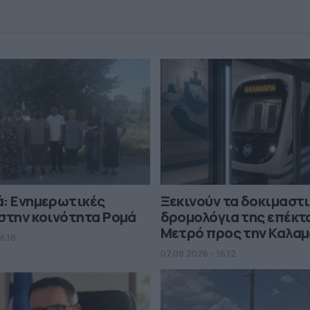
ά: Ενημερωτικές
Ξεκινούν τα δοκιμαστ
στην κοινότητα Ρομά
δρομολόγια της επέκτ
Μετρό προς την Καλα
6.18
07.08.2026 - 16.12