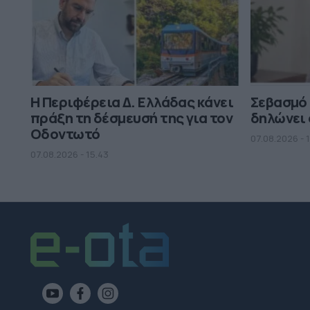
Η Περιφέρεια Δ. Ελλάδας κάνει
Σεβασμό
πράξη τη δέσμευσή της για τον
δηλώνει 
Οδοντωτό
07.08.2026 - 
07.08.2026 - 15.43