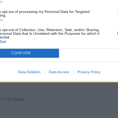
In
to opt-out of processing my Personal Data for Targeted
κής διοίκησης, παρουσιάζοντας το πρόγραμμα
ing.
In
ευκαιρία», τα Χανιά να αναδειχθούν σε τόπο
o opt-out of Collection, Use, Retention, Sale, and/or Sharing
ου εορταστικού προορισμού και διακοπών.
ersonal Data that Is Unrelated with the Purposes for which it
lected.
Out
Σ
CONFIRM
α 9 παιδικές χαρές στον Δήμο Πύργου
ρωτικές δράσεις στην κοινότητα Ρομά
Data Deletion
Data Access
Privacy Policy
ιμαστικά δρομολόγια της επέκτασης του Μετρό προς
ΣΤΟΥΓΕΝΝΑ