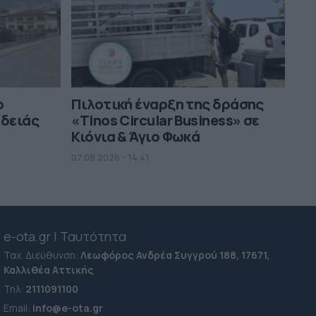
ο
Πιλοτική έναρξη της δράσης
αδειάς
«Tinos Circular Business» σε
Κιόνια & Άγιο Φωκά
07.08.2026 - 14.41
e-ota.gr | Ταυτότητα
Ταχ. Διεύθυνση:
Λεωφόρος Ανδρέα Συγγρού 188, 17671,
Καλλιθέα Αττικής
Τηλ:
2111091100
Εmail:
info@e-ota.gr