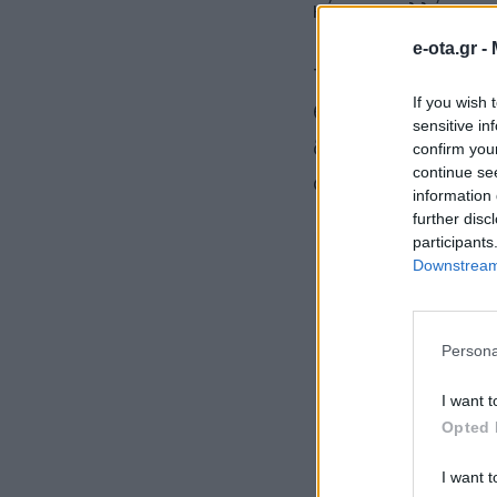
κέντρο, αλλά και 
e-ota.gr -
Την επίσημη ένα
If you wish 
θα σηματοδοτήσε
sensitive in
δέντρου, στο Ενε
confirm you
continue se
στην πλατεία δίπλ
information 
further disc
participants
Downstream 
Persona
I want t
Opted 
I want t