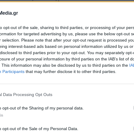
στις γειτονιές της πόλης.
Media.gr
ρξη των εορταστικών εκδηλώσεων του Δήμου Χα
to opt-out of the sale, sharing to third parties, or processing of your per
ι η φωτοδότηση του κεντρικού χριστουγεννιάτ
formation for targeted advertising by us, please use the below opt-out s
τικό Λιμάνι των Χανίων, το απόγευμα της Παρασ
r selection. Please note that after your opt-out request is processed y
eing interest-based ads based on personal information utilized by us or
α στο Γιαλί Τζαμί.
disclosed to third parties prior to your opt-out. You may separately opt-
losure of your personal information by third parties on the IAB’s list of
. This information may also be disclosed by us to third parties on the
IA
Participants
that may further disclose it to other third parties.
l Data Processing Opt Outs
o opt-out of the Sharing of my personal data.
In
o opt-out of the Sale of my Personal Data.