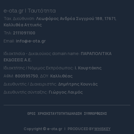
e-ota.gr | Ταυτότητα
Ταχ. Διεύθυνση:
Λεωφόρος Ανδρέα Συγγρού 188, 17671,
Καλλιθέα Αττικής
Τηλ:
2111091100
Εmail:
info@e-ota.gr
Ιδιοκτησία - Δικαιούχος domain name:
ΠΑΡΑΠΟΛΙΤΙΚΑ
ΕΚΔΟΣΕΙΣ A.E.
Ιδιοκτήτης / Νόμιμος Εκπρόσωπος:
Ι. Κουρτάκης
ΑΦΜ:
800595750
, ΔΟΥ:
Καλλιθέας
Διευθυντής / Διαχειριστής:
Δημήτρης Κουνιάς
Διευθυντής σύνταξης:
Γιώργος Λαιμός
ΟΡΟΙ ΧΡΗΣΗΣ
ΤΑΥΤΟΤΗΤΑ
ΔΗΛΩΣΗ ΣΥΜΜΟΡΦΩΣΗΣ
Copyright © e-ota.gr
|
PRODUCED BY
WHISKEY