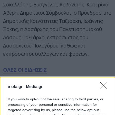
Σακελλάρης, Ευάγγελος Αρβανίτης, Κατερίνα
Αβέρη, Δημοτικοί Σύμβουλοι, ο Πρόεδρος της
Δημοτικής Κοινότητας Ταξιάρχη, Ιωάννης
Ξάκης, η Δασάρχης του Πανεπιστημιακού
Δάσους Ταξιάρχη, εκπρόσωπος του
Δασαρχείου Πολυγύρου, καθώς και
εκπρόσωποι συλλόγων και φορέων.
ΟΛΕΣ ΟΙ ΕΙΔΗΣΕΙΣ
“ΔΥΝΑΜΗ ΠΡΟΟΠΤΙΚΗΣ “Ανεξάρτητη Δημοτική
Παράταξη Δήμου Νέας Ιωνίας – Ποιοί είμαστε
e-ota.gr -
Media.gr
Η ύπαιθρος χρειάζεται σχέδιο ζωής
If you wish to opt-out of the sale, sharing to third parties, or
processing of your personal or sensitive information for
Νέους Αντιπεριφερειάρχες όρισε ο Νίκος
targeted advertising by us, please use the below opt-out
Χαρδαλιάς