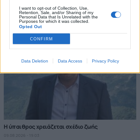
I want to opt-out of Collection, Use,
“ΔΥΝΑΜΗ ΠΡΟΟΠΤΙΚΗΣ “Ανεξάρτητη Δημοτική
Retention, Sale, and/or Sharing of my
Personal Data that Is Unrelated with the
Παράταξη Δήμου Νέας Ιωνίας – Ποιοί είμαστε
Purposes for which it was collected.
Opted Out
10.08.2026 - 00.25
CONFIRM
Data Deletion
Data Access
Privacy Policy
Η ύπαιθρος χρειάζεται σχέδιο ζωής
09.08.2026 - 19.03