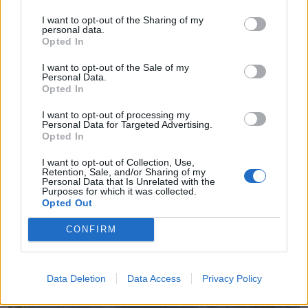
I want to opt-out of the Sharing of my
personal data.
Opted In
I want to opt-out of the Sale of my
Personal Data.
Opted In
I want to opt-out of processing my
Personal Data for Targeted Advertising.
Opted In
I want to opt-out of Collection, Use,
Ξεκάθαρος για ανεμογεννήτριες και
Retention, Sale, and/or Sharing of my
Personal Data that Is Unrelated with the
αποκατάσταση δασών ο Ν. Χαρδαλιάς
Purposes for which it was collected.
Opted Out
08.08.2026 - 10.45
CONFIRM
Data Deletion
Data Access
Privacy Policy