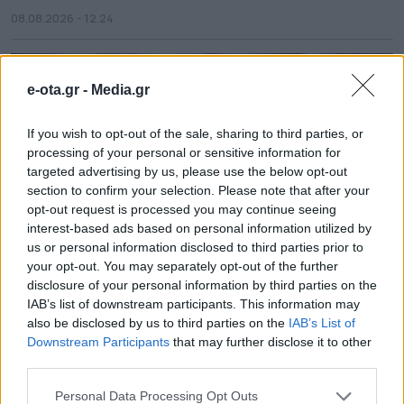
08.08.2026 - 12.24
e-ota.gr -
Media.gr
If you wish to opt-out of the sale, sharing to third parties, or
processing of your personal or sensitive information for
targeted advertising by us, please use the below opt-out
section to confirm your selection. Please note that after your
opt-out request is processed you may continue seeing
interest-based ads based on personal information utilized by
us or personal information disclosed to third parties prior to
your opt-out. You may separately opt-out of the further
disclosure of your personal information by third parties on the
Θέμα χρόνου η ομαλοποίηση της υδροδότησης
IAB’s list of downstream participants. This information may
στη Χίο
also be disclosed by us to third parties on the
IAB’s List of
Downstream Participants
that may further disclose it to other
08.08.2026 - 12.08
third parties.
Personal Data Processing Opt Outs