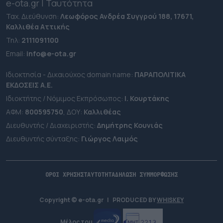
e-ota.gr | Ταυτότητα
Ταχ. Διεύθυνση:
Λεωφόρος Ανδρέα Συγγρού 188, 17671,
Καλλιθέα Αττικής
Τηλ:
2111091100
Εmail:
info@e-ota.gr
Ιδιοκτησία - Δικαιούχος domain name:
ΠΑΡΑΠΟΛΙΤΙΚΑ
ΕΚΔΟΣΕΙΣ A.E.
Ιδιοκτήτης / Νόμιμος Εκπρόσωπος:
Ι. Κουρτάκης
ΑΦΜ:
800595750
, ΔΟΥ:
Καλλιθέας
Διευθυντής / Διαχειριστής:
Δημήτρης Κουνιάς
Διευθυντής σύνταξης:
Γιώργος Λαιμός
ΟΡΟΙ ΧΡΗΣΗΣ
ΤΑΥΤΟΤΗΤΑ
ΔΗΛΩΣΗ ΣΥΜΜΟΡΦΩΣΗΣ
Copyright © e-ota.gr
|
PRODUCED BY
WHISKEY
Μέλος του