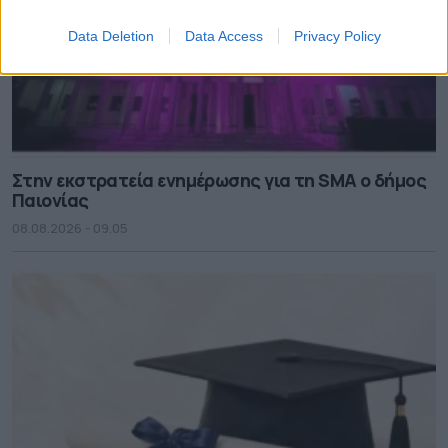
Data Deletion
Data Access
Privacy Policy
Στην εκστρατεία ενημέρωσης για τη SMA ο δήμος
Παιονίας
08.08.2026 - 09.05