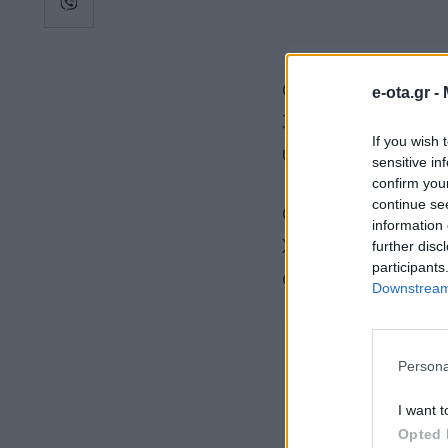
Ο κ. Θεοδωρικάκο
e-ota.gr -
300.000 ευρώ για
If you wish 
υποδομές.
sensitive in
confirm you
continue se
Ο κ. Θεοδωρικάκο
information 
Χανίων κ. Παναγι
further disc
participants
στην περιοχή και 
Downstream 
Persona
I want t
Opted 