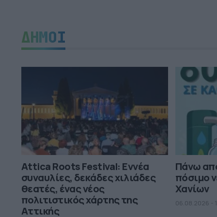
ΔΗΜΟΙ
Attica Roots Festival: Εννέα
Πάνω από
συναυλίες, δεκάδες χιλιάδες
πόσιμο ν
θεατές, ένας νέος
Χανίων
πολιτιστικός χάρτης της
06.08.2026 - 
Αττικής