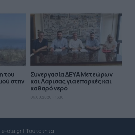
η του
Συνεργασία ΔΕΥΑ Μετεώρων
μού στην
και Λάρισας για επαρκές και
καθαρό νερό
06.08.2026 - 13.10
e-ota.gr | Ταυτότητα