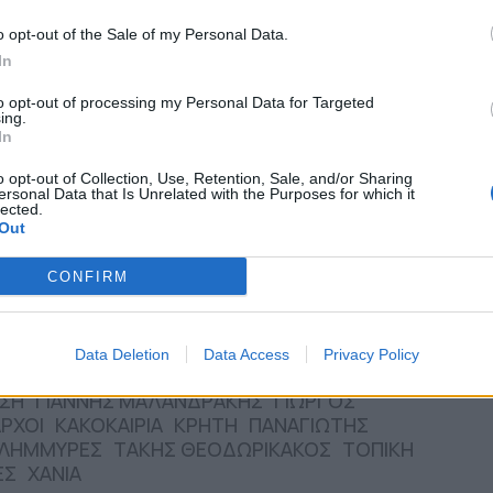
o opt-out of the Sale of my Personal Data.
In
to opt-out of processing my Personal Data for Targeted
ing.
In
o opt-out of Collection, Use, Retention, Sale, and/or Sharing
Σ
ersonal Data that Is Unrelated with the Purposes for which it
lected.
Out
ival: Εννέα συναυλίες, δεκάδες χιλιάδες θεατές, ένας
ς της Αττικής
CONFIRM
εία με καθαρό πόσιμο νερό σε όλο τον Δήμο Χανίων
ι τους εκπαιδευτικούς της
Data Deletion
Data Access
Privacy Policy
ΣΗ
ΓΙΑΝΝΗΣ ΜΑΛΑΝΔΡΑΚΗΣ
ΓΙΩΡΓΟΣ
ΡΧΟΙ
ΚΑΚΟΚΑΙΡΙΑ
ΚΡΗΤΗ
ΠΑΝΑΓΙΩΤΗΣ
ΛΗΜΜΥΡΕΣ
ΤΑΚΗΣ ΘΕΟΔΩΡΙΚΑΚΟΣ
ΤΟΠΙΚΗ
ΕΣ
ΧΑΝΙΑ