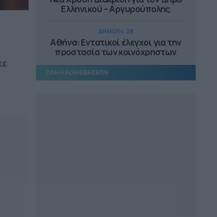
Ελληνικού – Αργυρούπολης
ΔΗΜΟΙ
14.28
Αθήνα: Εντατικοί έλεγχοι για την
προστασία των κοινόχρηστων
χώρων
κε
ΟΛΗ Η ΡΟΗ ΕΙΔΗΣΕΩΝ
ΕΠΙΚΑΙΡΟΤΗΤΑ
14.18
Αυτοψία Μενδώνη στα Αιγόσθενα,
στο Πόρτο Γερμενό
ΠΕΡΙΦΕΡΕΙΑ ΔΥΤΙΚΗΣ ΕΛΛΑΔΑΣ
13.25
Άμεσα η αντικατάσταση του
μετεωρολογικού σταθμού στην
Αιγιάλεια
ΔΗΜΟΙ
13.10
Συνεργασία ΔΕΥΑ Μετεώρων και
Λάρισας για επαρκές και καθαρό
νερό