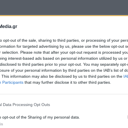
ς υπέγραψε έκτακτη οικονομική ενίσχυση από
Media.gr
 κάθε δήμο για την αποκατάσταση των ζημιών σ
to opt-out of the sale, sharing to third parties, or processing of your per
formation for targeted advertising by us, please use the below opt-out s
r selection. Please note that after your opt-out request is processed y
eing interest-based ads based on personal information utilized by us or
ς βρίσκεται επίσης σε επικοινωνία με τον Δήμα
disclosed to third parties prior to your opt-out. You may separately opt-
ώτη Σημανδράκη, ενημερώνεται για την κατάστα
losure of your personal information by third parties on the IAB’s list of
. This information may also be disclosed by us to third parties on the
IA
τις ζημιές που έχει προκαλέσει η κακοκαιρία.
Participants
that may further disclose it to other third parties.
l Data Processing Opt Outs
o opt-out of the Sharing of my personal data.
In