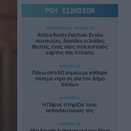
ΡΟΗ ΕΙΔΗΣΕΩΝ
ΠΕΡΙΦΕΡΕΙΑ ΑΤΤΙΚΗΣ
20.03
Attica Roots Festival: Εννέα
συναυλίες, δεκάδες χιλιάδες
θεατές, ένας νέος πολιτιστικός
χάρτης της Αττικής
ΔΗΜΟΙ
15.22
Πάνω από 60 σημεία με καθαρό
πόσιμο νερό σε όλο τον Δήμο
Χανίων
ΔΗΜΟΙ
15.16
Η Πάρος στηρίζει τους
εκπαιδευτικούς της
ΔΗΜΟΙ
14.55
Νέα Χρυσή Διάκριση για τον Δήμο