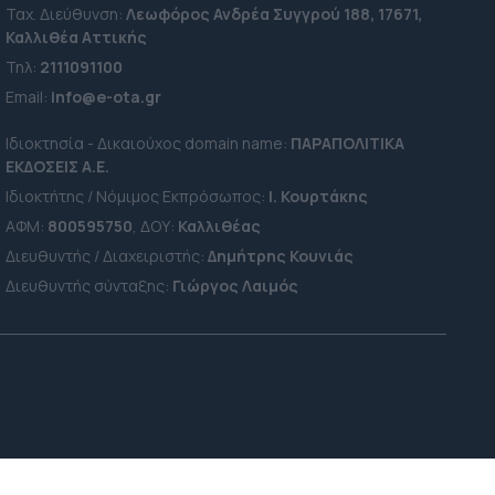
Ταχ. Διεύθυνση:
Λεωφόρος Ανδρέα Συγγρού 188, 17671,
Καλλιθέα Αττικής
Τηλ:
2111091100
Εmail:
info@e-ota.gr
Ιδιοκτησία - Δικαιούχος domain name:
ΠΑΡΑΠΟΛΙΤΙΚΑ
ΕΚΔΟΣΕΙΣ A.E.
Ιδιοκτήτης / Νόμιμος Εκπρόσωπος:
Ι. Κουρτάκης
ΑΦΜ:
800595750
, ΔΟΥ:
Καλλιθέας
Διευθυντής / Διαχειριστής:
Δημήτρης Κουνιάς
Διευθυντής σύνταξης:
Γιώργος Λαιμός