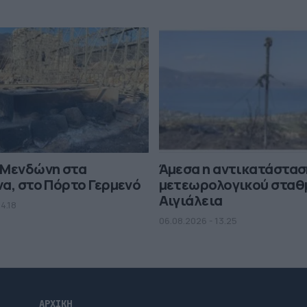
 Μενδώνη στα
Άμεσα η αντικατάστασ
α, στο Πόρτο Γερμενό
μετεωρολογικού σταθ
Αιγιάλεια
4.18
06.08.2026 - 13.25
ΑΡΧΙΚΗ