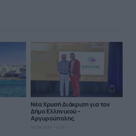
(Εικόνες)
00:22
Νέα Χρυσή Διάκριση για τον
Δήμο Ελληνικού –
Αργυρούπολης
06.08.2026 - 14.55