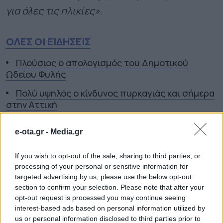
για όλες τις ηλικίες».
ΟΛΕΣ ΟΙ ΕΙΔΗΣΕΙΣ
Πλούσιος ο απολογισμός του Δημοτικού
Ωδείου Φυλής
Πολύ υψηλός ο κίνδυνος πυρκαγιάς και σήμερα
στην Αττική
Άμεσα τα μέτρα στήριξης πυρόπληκτων – Πιο
e-ota.gr -
Media.gr
γρήγορα οι αποζημιώσεις
If you wish to opt-out of the sale, sharing to third parties, or
TAGS:
ΚΑΤΑΣΚΕΥΗ ΓΗΠΕΔΟΥ
ΚΩΣΤΟΣ
ΠΑΡΟΣ
processing of your personal or sensitive information for
targeted advertising by us, please use the below opt-out
section to confirm your selection. Please note that after your
opt-out request is processed you may continue seeing
ΔΗΜΟΙ
interest-based ads based on personal information utilized by
us or personal information disclosed to third parties prior to