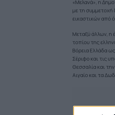
«Μελανά», η Δημο
με τη συμμετοχή 
εικαστικών από ό
Μεταξύ άλλων, η
τοπίου της ελλην
Βόρεια Ελλάδα ως
Σέριφο και τις υ
Θεσσαλία και την
Αιγαίο και τα Δω