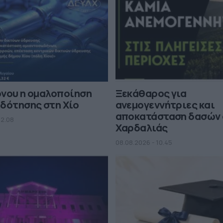
όνου η ομαλοποίηση
Ξεκάθαρος για
δότησης στη Χίο
ανεμογεννήτριες και
αποκατάσταση δασών 
12.08
Χαρδαλιάς
08.08.2026 - 10.45