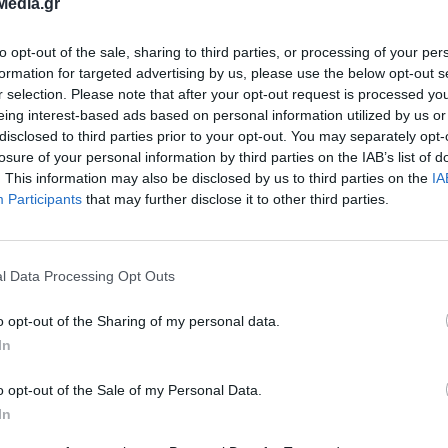
Media.gr
to opt-out of the sale, sharing to third parties, or processing of your per
formation for targeted advertising by us, please use the below opt-out s
r selection. Please note that after your opt-out request is processed y
eing interest-based ads based on personal information utilized by us or
disclosed to third parties prior to your opt-out. You may separately opt-
losure of your personal information by third parties on the IAB’s list of
. This information may also be disclosed by us to third parties on the
IA
ε διοργάνωση του Δήμου Αίγινας και υπό την αιγ
Participants
that may further disclose it to other third parties.
 Fest.
εί, ότι την έκθεση στη Δημοτική Πινακοθήκη Αίγ
l Data Processing Opt Outs
ειρά παράλληλων εκδηλώσεων, ξεναγήσεων και
o opt-out of the Sharing of my personal data.
παιδιά που θα ανακοινωθούν στο πλαίσιο λειτο
In
o opt-out of the Sale of my Personal Data.
In
θήκη της Αίγινας, εγκαινίασε τη λειτουργία της