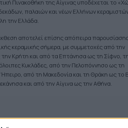
τική Πινακοθήκη της Αίγινας υποδέχεται το «Χ
δεκάδων, παλαιών και νέων Ελλήνων κεραμιστών
λη την Ελλάδα.
 έκθεση αποτελεί επίσης απόπειρα παρουσίασης
ικής κεραμικής σήμερα, με συμμετοχές από την
 την Κρήτη και από τα Επτάνησα ως τη Σίφνο, τ
πόλοιπες Κυκλάδες, από την Πελοπόννησο ως τη
 Ήπειρο, από τη Μακεδονία και τη Θράκη ως το 
δεκάνησα και από την Αίγινα ως την Αθήνα.