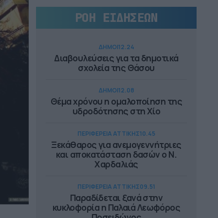
ΡΟΗ ΕΙΔΗΣΕΩΝ
ΔΗΜΟΙ
12.24
Διαβουλεύσεις για τα δημοτικά
σχολεία της Θάσου
ΔΗΜΟΙ
12.08
Θέμα χρόνου η ομαλοποίηση της
υδροδότησης στη Χίο
ΠΕΡΙΦΕΡΕΙΑ ΑΤΤΙΚΗΣ
10.45
Ξεκάθαρος για ανεμογεννήτριες
και αποκατάσταση δασών ο Ν.
Χαρδαλιάς
ΠΕΡΙΦΕΡΕΙΑ ΑΤΤΙΚΗΣ
09.51
Παραδίδεται ξανά στην
κυκλοφορία η Παλαιά Λεωφόρος
Ποσειδώνος