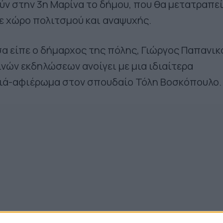
 στην 3η Μαρίνα το δήμου, που θα μετατραπεί
ε χώρο πολιτσμού και αναψυχής.
α είπε ο δήμαρχος της πόλης, Γιώργος Παπανικ
ινών εκδηλώσεων ανοίγει με μια ιδιαίτερα
διά-αφιέρωμα στον σπουδαίο Τόλη Βοσκόπουλο.