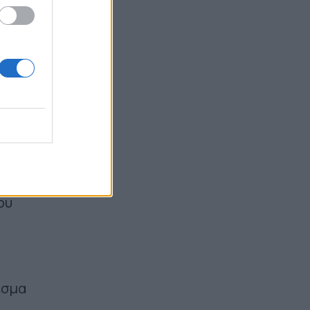
Marfin: "Είναι αθώα και δεν υπάρχει
ταυτοποίηση" - Η ίδια εξέταση είχε
τομία
γίνει και το 2022, αναφέρει ο
συνήγορος της 46χρονης (Βίντεο)
ίδιο
09:42
α
έχνες
ου
εσμα