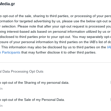
Media.gr
 κίνηση τιμής προς τον αείμνηστο καλλιτέχνη, ο
to opt-out of the sale, sharing to third parties, or processing of your per
ρούς δεσμούς με τη Γλυφάδα, καθώς κατοικούσε 
formation for targeted advertising by us, please use the below opt-out s
r selection. Please note that after your opt-out request is processed y
 ενώ το 2018 είχε παραχωρήσει μία από τις
eing interest-based ads based on personal information utilized by us or
ες συναυλίες της καριέρας του.
disclosed to third parties prior to your opt-out. You may separately opt-
losure of your personal information by third parties on the IAB’s list of
. This information may also be disclosed by us to third parties on the
IA
 πολυσυλλεκτικό πρόγραμμα που έχει ετοιμάσει
Participants
that may further disclose it to other third parties.
νει εμφανίσεις αγαπημένων καλλιτεχνών, θεατ
προβολές ταινιών.
l Data Processing Opt Outs
υριακή 19 Ιουλίου, ο Δήμος επιφυλάσσει μια
o opt-out of the Sharing of my personal data.
In
ική βραδιά, καθώς προγραμματίζει τη ζωντανή
ικού του Μουντιάλ σε γιγαντοοθόνες δίπλα στη
o opt-out of the Sale of my Personal Data.
In