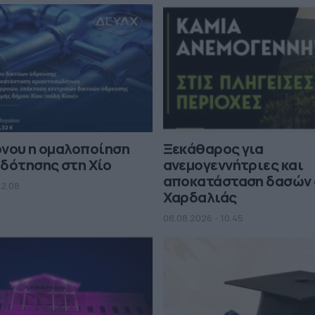
όνου η ομαλοποίηση
Ξεκάθαρος για
δότησης στη Χίο
ανεμογεννήτριες και
αποκατάσταση δασών 
12.08
Χαρδαλιάς
08.08.2026 - 10.45