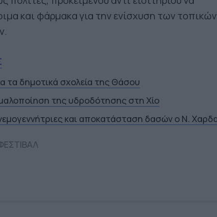
ς πολίτες, προκειμένου αντί εισιτηρίου να
ιμα και φάρμακα για την ενίσχυση των τοπικών
ν.
Σ
ια τα δημοτικά σχολεία της Θάσου
μαλοποίηση της υδροδότησης στη Χίο
νεμογεννήτριες και αποκατάσταση δασών ο Ν. Χαρδ
ΦΕΣΤΙΒΑΛ