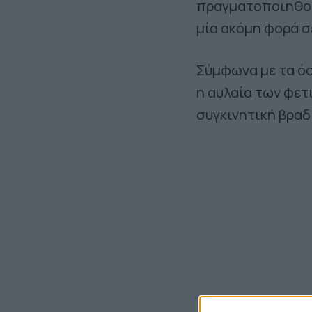
πραγματοποιηθούν
μία ακόμη φορά σ
Σύμφωνα με τα όσ
η αυλαία των φετ
συγκινητική βρα