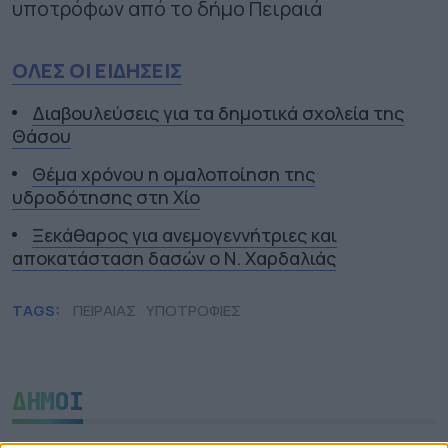
υποτρόφων από το δήμο Πειραιά
ΟΛΕΣ ΟΙ ΕΙΔΗΣΕΙΣ
Διαβουλεύσεις για τα δημοτικά σχολεία της
Θάσου
Θέμα χρόνου η ομαλοποίηση της
υδροδότησης στη Χίο
Ξεκάθαρος για ανεμογεννήτριες και
αποκατάσταση δασών ο Ν. Χαρδαλιάς
TAGS:
ΠΕΙΡΑΙΑΣ
ΥΠΟΤΡΟΦΙΕΣ
ΔΗΜΟΙ