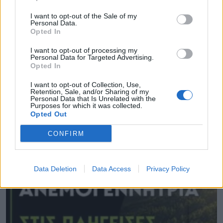
I want to opt-out of the Sale of my
Personal Data.
Opted In
I want to opt-out of processing my
Personal Data for Targeted Advertising.
Opted In
I want to opt-out of Collection, Use,
Retention, Sale, and/or Sharing of my
Personal Data that Is Unrelated with the
Θέμα χρόνου η ομαλοποίηση της υδροδότησης
Purposes for which it was collected.
στη Χίο
Opted Out
08.08.2026 - 12.08
CONFIRM
Data Deletion
Data Access
Privacy Policy