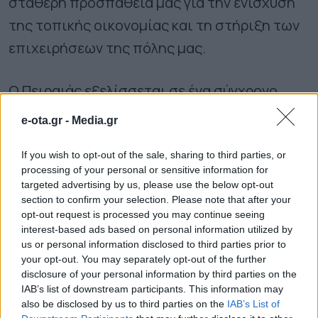
σταθερή προσπάθειά μας για την ενίσχυση
της τοπικής οικονομίας και τη στήριξη των
επιχειρήσεων της πόλης μας.
Ο Πειραιάς εξελίσσεται σε ένα σύγχρονο
κέντρο επιχειρηματικότητας, καινοτομίας
e-ota.gr -
Media.gr
και Γαλάζιας Οικονομίας. Μέσα από
If you wish to opt-out of the sale, sharing to third parties, or
πρωτοβουλίες όπως το BlueGrowth Piraeus,
processing of your personal or sensitive information for
το StartUp Piraeus, το Blue Lab και το Piraeus
targeted advertising by us, please use the below opt-out
section to confirm your selection. Please note that after your
Makerspace, αλλά και μέσα από τη
opt-out request is processed you may continue seeing
συνεργασία μας με το Πανεπιστήμιο
interest-based ads based on personal information utilized by
us or personal information disclosed to third parties prior to
Πειραιώς, δημιουργούμε ένα ολοκληρωμένο
your opt-out. You may separately opt-out of the further
οικοσύστημα που στηρίζει νέες ιδέες και
disclosure of your personal information by third parties on the
IAB’s list of downstream participants. This information may
ανθρώπους με όραμα. Στο πλαίσιο αυτής της
also be disclosed by us to third parties on the
IAB’s List of
στρατηγικής, το Κέντρο Στήριξης