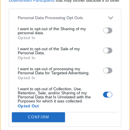
Downstream Participants
that may further disclose it to other
third parties.
Επιχειρηματικότητας αποτελεί έναν
σημαντικό πυλώνα υποστήριξης των
Personal Data Processing Opt Outs
μικρομεσαίων επιχειρήσεων. Κατά την
I want to opt-out of the Sharing of my
personal data.
πρώτη φάση λειτουργίας του, παρείχε
Opted In
υπηρεσίες σε 952 επιχειρήσεις,
I want to opt-out of the Sale of my
Personal Data.
ξεπερνώντας σημαντικά τον αρχικό στόχο
Opted In
των 400. Σήμερα, με τη Β΄ Φάση του έργου
I want to opt-out of processing my
και προϋπολογισμό 4 εκατομμυρίων ευρώ,
Personal Data for Targeted Advertising.
Opted In
συνεχίζουμε ακόμη πιο δυναμικά,
I want to opt-out of Collection, Use,
προσφέροντας δωρεάν και εξειδικευμένες
Retention, Sale, and/or Sharing of my
Personal Data that Is Unrelated with the
υπηρεσίες που βοηθούν τις επιχειρήσεις να
Purposes for which it was collected.
Opted Out
αναπτυχθούν, να γίνουν πιο ανταγωνιστικές
CONFIRM
και να αξιοποιήσουν νέες ευκαιρίες. Θέλω να
ευχαριστήσω την Περιφέρεια Αττικής για τη