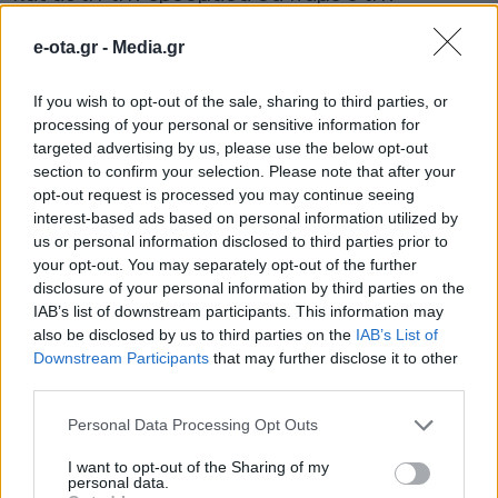
Πελοπόννησο».
e-ota.gr -
Media.gr
ΟΛΕΣ ΟΙ ΕΙΔΗΣΕΙΣ
If you wish to opt-out of the sale, sharing to third parties, or
processing of your personal or sensitive information for
Attica Roots Festival: Εννέα συναυλίες, δεκάδες
targeted advertising by us, please use the below opt-out
χιλιάδες θεατές, ένας νέος πολιτιστικός χάρτης
section to confirm your selection. Please note that after your
της Αττικής
opt-out request is processed you may continue seeing
interest-based ads based on personal information utilized by
Πάνω από 60 σημεία με καθαρό πόσιμο νερό σε
us or personal information disclosed to third parties prior to
όλο τον Δήμο Χανίων
your opt-out. You may separately opt-out of the further
disclosure of your personal information by third parties on the
Η Πάρος στηρίζει τους εκπαιδευτικούς της
IAB’s list of downstream participants. This information may
also be disclosed by us to third parties on the
IAB’s List of
Downstream Participants
that may further disclose it to other
TAGS:
ΔΗΜΟΙ
ΝΕΡΟ
ΥΠΕΝ
third parties.
Personal Data Processing Opt Outs
ΔΗΜΟΙ
I want to opt-out of the Sharing of my
personal data.