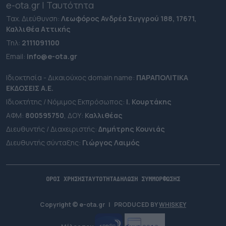
e-ota.gr | Ταυτότητα
Ταχ. Διεύθυνση:
Λεωφόρος Ανδρέα Συγγρού 188, 17671,
Καλλιθέα Αττικής
Τηλ:
2111091100
Εmail:
info@e-ota.gr
Ιδιοκτησία - Δικαιούχος domain name:
ΠΑΡΑΠΟΛΙΤΙΚΑ
ΕΚΔΟΣΕΙΣ A.E.
Ιδιοκτήτης / Νόμιμος Εκπρόσωπος:
Ι. Κουρτάκης
ΑΦΜ:
800595750
, ΔΟΥ:
Καλλιθέας
Διευθυντής / Διαχειριστής:
Δημήτρης Κουνιάς
Διευθυντής σύνταξης:
Γιώργος Λαιμός
ΟΡΟΙ ΧΡΗΣΗΣ
ΤΑΥΤΟΤΗΤΑ
ΔΗΛΩΣΗ ΣΥΜΜΟΡΦΩΣΗΣ
Copyright © e-ota.gr
|
PRODUCED BY
WHISKEY