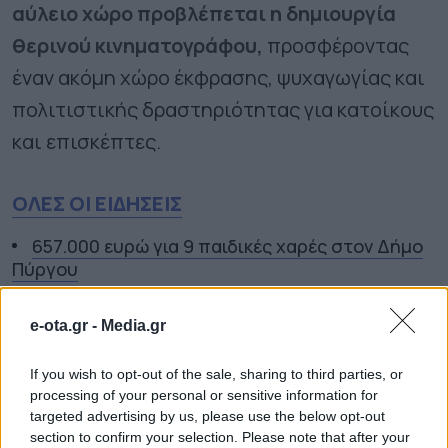
αύλειο χώρο προβλέπεται η δημιουργία
θερινού κινηματογράφου,
προσφέροντας
έναν ακόμη χώρο έκφρασης, ψυχαγωγίας και
πολιτιστικής δραστηριότητας για κατοίκους
και επισκέπτες.
ΟΛΕΣ ΟΙ ΕΙΔΗΣΕΙΣ
657.000 ευρώ για 9 παιδικές χαρές στον Δήμο
Πύργου
Καστοριά: Ενημερωτικές δράσεις στην
e-ota.gr -
Media.gr
κοινότητα Ρομά
Ξεκινούν τα δοκιμαστικά δρομολόγια της
If you wish to opt-out of the sale, sharing to third parties, or
επέκτασης του Μετρό προς την Καλαμαριά
processing of your personal or sensitive information for
targeted advertising by us, please use the below opt-out
section to confirm your selection. Please note that after your
TAGS:
ΑΡΧΟΝΤΙΚΟ ΖΑΧΟΥ
ΔΗΜΟΣ ΑΡΓΟΥΣ