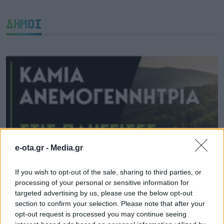
ΔΗΜΟΙ
e-ota.gr -
Media.gr
If you wish to opt-out of the sale, sharing to third parties, or
processing of your personal or sensitive information for
Ξεκάθαρος για ανεμογεννήτριες και
targeted advertising by us, please use the below opt-out
αποκατάσταση δασών ο Ν. Χαρδαλιάς
section to confirm your selection. Please note that after your
opt-out request is processed you may continue seeing
08.08.2026 - 10.45