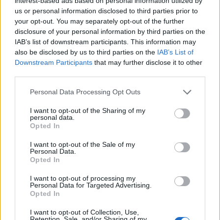
interest-based ads based on personal information utilized by
us or personal information disclosed to third parties prior to
your opt-out. You may separately opt-out of the further
disclosure of your personal information by third parties on the
IAB’s list of downstream participants. This information may
also be disclosed by us to third parties on the
IAB’s List of
Downstream Participants
that may further disclose it to other
third parties.
Personal Data Processing Opt Outs
I want to opt-out of the Sharing of my
personal data.
Opted In
I want to opt-out of the Sale of my
Παραδίδεται ξανά στην κυκλοφορία η Παλαιά
Personal Data.
Λεωφόρος Ποσειδώνος
Opted In
08.08.2026 - 09.51
I want to opt-out of processing my
Personal Data for Targeted Advertising.
Opted In
I want to opt-out of Collection, Use,
Retention, Sale, and/or Sharing of my