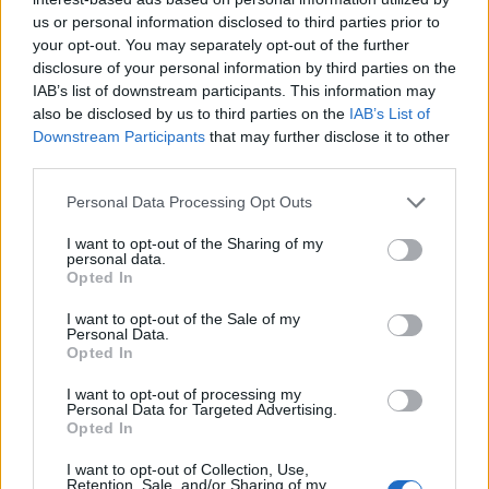
us or personal information disclosed to third parties prior to
ΔΗΜΟΙ
your opt-out. You may separately opt-out of the further
disclosure of your personal information by third parties on the
IAB’s list of downstream participants. This information may
also be disclosed by us to third parties on the
IAB’s List of
Downstream Participants
that may further disclose it to other
third parties.
Personal Data Processing Opt Outs
I want to opt-out of the Sharing of my
personal data.
Opted In
I want to opt-out of the Sale of my
Personal Data.
Opted In
I want to opt-out of processing my
Personal Data for Targeted Advertising.
657.000 ευρώ για 9 παιδικές χαρές στον Δήμο
Opted In
Πύργου
07.08.2026 - 16.28
I want to opt-out of Collection, Use,
Retention, Sale, and/or Sharing of my