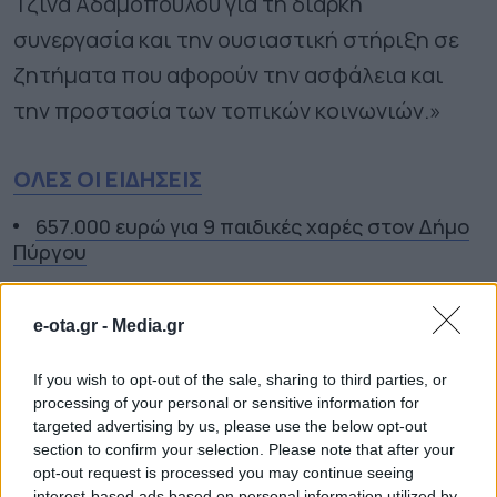
Τζίνα Αδαμοπούλου για τη διαρκή
συνεργασία και την ουσιαστική στήριξη σε
ζητήματα που αφορούν την ασφάλεια και
την προστασία των τοπικών κοινωνιών.»
ΟΛΕΣ ΟΙ ΕΙΔΗΣΕΙΣ
657.000 ευρώ για 9 παιδικές χαρές στον Δήμο
Πύργου
Καστοριά: Ενημερωτικές δράσεις στην
κοινότητα Ρομά
e-ota.gr -
Media.gr
Ξεκινούν τα δοκιμαστικά δρομολόγια της
If you wish to opt-out of the sale, sharing to third parties, or
επέκτασης του Μετρό προς την Καλαμαριά
processing of your personal or sensitive information for
targeted advertising by us, please use the below opt-out
TAGS:
Π. ΦΑΛΗΡΟ
ΠΟΛΙΤΙΚΗ ΠΡΟΣΤΑΣΙΑ
section to confirm your selection. Please note that after your
opt-out request is processed you may continue seeing
interest-based ads based on personal information utilized by