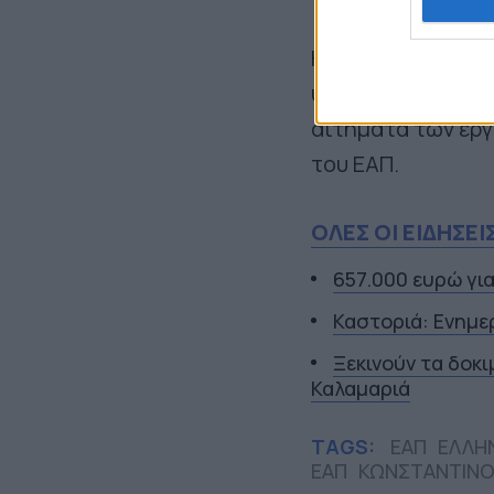
Η παράταξη καταλ
υπευθυνότητα και
αιτήματα των εργ
του ΕΑΠ.
ΟΛΕΣ ΟΙ ΕΙΔΗΣΕΙ
657.000 ευρώ γι
Καστοριά: Ενημε
Ξεκινούν τα δοκ
Καλαμαριά
TAGS:
ΕΑΠ
ΕΛΛΗ
ΕΑΠ
ΚΩΝΣΤΑΝΤΙΝΟ