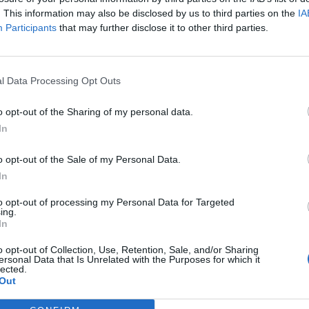
. This information may also be disclosed by us to third parties on the
IA
Participants
that may further disclose it to other third parties.
l Data Processing Opt Outs
o opt-out of the Sharing of my personal data.
In
o opt-out of the Sale of my Personal Data.
In
to opt-out of processing my Personal Data for Targeted
ing.
ωρίζει ότι οι απεργιακές κινητοποιήσεις
In
κολίες στην εξυπηρέτηση των φοιτητών και στη
o opt-out of Collection, Use, Retention, Sale, and/or Sharing
υπηρεσιών του Πανεπιστημίου, σημειώνοντας ω
ersonal Data that Is Unrelated with the Purposes for which it
lected.
 αυτές απορρέουν από τη μη επίλυση των
Out
έχουν θέσει οι εργαζόμενοι.