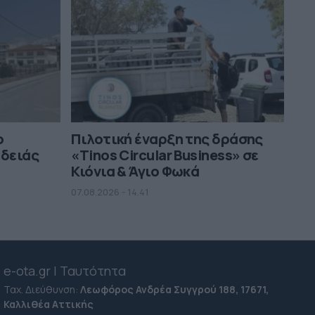
ο
Πιλοτική έναρξη της δράσης
αδειάς
«Tinos Circular Business» σε
Κιόνια & Άγιο Φωκά
07.08.2026 - 14.41
e-ota.gr | Ταυτότητα
Ταχ. Διεύθυνση:
Λεωφόρος Ανδρέα Συγγρού 188, 17671,
Καλλιθέα Αττικής