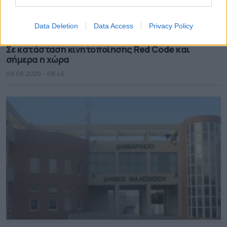
Data Deletion
Data Access
Privacy Policy
Σε κατάσταση κινητοποίησης Red Code και
σήμερα η χώρα
09.08.2026 - 08.46