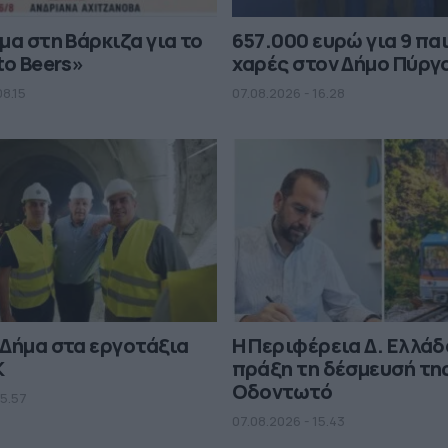
μα στη Βάρκιζα για το
657.000 ευρώ για 9 πα
to Beers»
χαρές στον Δήμο Πύργ
08.15
07.08.2026 - 16.28
Δήμα στα εργοτάξια
Η Περιφέρεια Δ. Ελλάδ
Κ
πράξη τη δέσμευσή της
Οδοντωτό
15.57
07.08.2026 - 15.43