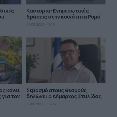
ιδικές
Καστοριά: Ενημερωτικές
ου
δράσεις στην κοινότητα Ρομά
07.08.2026 - 16.18
ας κάνει
Σεβασμό στους θεσμούς
 για τον
δηλώνει ο Δήμαρχος Στυλίδας
07.08.2026 - 15.03