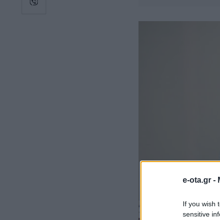
e-ota.gr -
If you wish 
sensitive in