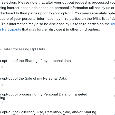
r selection. Please note that after your opt-out request is processed y
eing interest-based ads based on personal information utilized by us or
disclosed to third parties prior to your opt-out. You may separately opt-
losure of your personal information by third parties on the IAB’s list of
. This information may also be disclosed by us to third parties on the
IA
Participants
that may further disclose it to other third parties.
 το μεγαλύτερο απ΄όσα διατέθηκαν σε Δήμους τ
από τα κορυφαία σε επίπεδο Στερεάς Ελλάδας.
l Data Processing Opt Outs
λέτη, θα γίνουν
έργα αγροτικής οδοποιίας
σε όλ
o opt-out of the Sharing of my personal data.
ες.
In
o opt-out of the Sale of my Personal Data.
In
to opt-out of processing my Personal Data for Targeted
ing.
In
o opt-out of Collection, Use, Retention, Sale, and/or Sharing