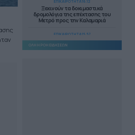
ΕΠΙΚΑΙΡΟΤΗΤΑ
16.12
Ξεκινούν τα δοκιμαστικά
δρομολόγια της επέκτασης του
υ
Μετρό προς την Καλαμαριά
ασης
ΕΠΙΚΑΙΡΟΤΗΤΑ
15.57
ήταν
Αυτοψία Δήμα στα εργοτάξια του
ΟΛΗ Η ΡΟΗ ΕΙΔΗΣΕΩΝ
ΒΟΑΚ
ΠΕΡΙΦΕΡΕΙΕΣ
15.43
Η Περιφέρεια Δ. Ελλάδας κάνει
πράξη τη δέσμευσή της για τον
Οδοντωτό
ΔΗΜΟΙ
15.03
Σεβασμό στους θεσμούς δηλώνει
ο Δήμαρχος Στυλίδας
ΠΕΡΙΦΕΡΕΙΕΣ
14.51
500.000 ευρώ για το 4ο Δημοτικό
Σχολείο Λιβαδειάς