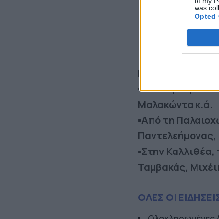
of my P
was col
Opted 
Πιο αναλυτικά, 
▪️Στην Ερέτρια: 
Μαλακώντα κ.ά.
▪️Από τη Παλαιο
Παντελεήμονας, 
▪️Στην Καλλιθέα,
Ταμβακάς, Μιχέι
ΟΛΕΣ ΟΙ ΕΙΔΗΣΕΙ
Ολοκληρωμένες δ