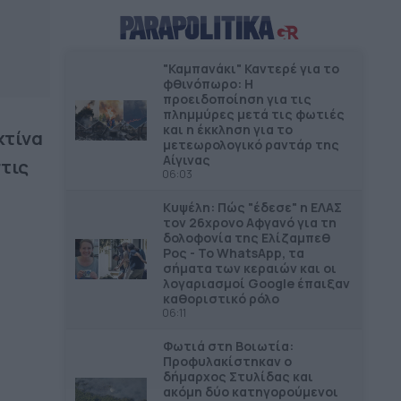
συναυλίες, δεκάδες χιλιάδες
θεατές, ένας νέος πολιτιστικός
χάρτης της Αττικής
"Καμπανάκι" Καντερέ για το
φθινόπωρο: Η
ΔΗΜΟΙ
15.22
προειδοποίηση για τις
Πάνω από 60 σημεία με καθαρό
πλημμύρες μετά τις φωτιές
πόσιμο νερό σε όλο τον Δήμο
και η έκκληση για το
κτίνα
μετεωρολογικό ραντάρ της
Χανίων
Αίγινας
τις
06:03
ΔΗΜΟΙ
15.16
Η Πάρος στηρίζει τους
Κυψέλη: Πώς "έδεσε" η ΕΛΑΣ
τον 26χρονο Αφγανό για τη
εκπαιδευτικούς της
δολοφονία της Ελίζαμπεθ
Ρος - Το WhatsApp, τα
σήματα των κεραιών και οι
ΔΗΜΟΙ
14.55
λογαριασμοί Google έπαιξαν
Νέα Χρυσή Διάκριση για τον Δήμο
καθοριστικό ρόλο
Ελληνικού – Αργυρούπολης
06:11
Φωτιά στη Βοιωτία:
ΔΗΜΟΙ
14.28
Προφυλακίστηκαν ο
Αθήνα: Εντατικοί έλεγχοι για την
δήμαρχος Στυλίδας και
προστασία των κοινόχρηστων
ακόμη δύο κατηγορούμενοι