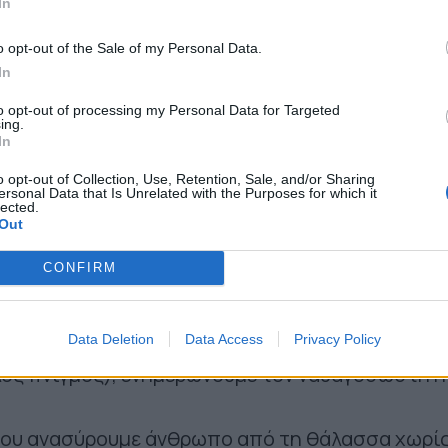
In
στα ανοιχτά, όσο καλή γνώση και αν έχουμε. Μπ
o opt-out of the Sale of my Personal Data.
ά μήκος της ακτογραμμής.
In
που ενώ κολυμπάμε αισθανθούμε κράμπα, κούρα
to opt-out of processing my Personal Data for Targeted
ρούμε την ψυχραιμία μας, καλούμε σε βοήθεια κα
ing.
In
α τις δυνάμεις μας.
εξοικειωμένοι με τα κρύα νερά που επικρατούν σ
o opt-out of Collection, Use, Retention, Sale, and/or Sharing
ersonal Data that Is Unrelated with the Purposes for which it
lected.
έχουν προβλήματα με την καρδιά, καλό είναι να
Out
ολύμβηση, εκτός αν έχουν πρόσφατα επισκεφτε
CONFIRM
έχει γνωμοδοτήσει διαφορετικά.
 περίπτωση δούμε κάποιον που φαίνεται να
 και αν δεν είμαστε σίγουροι, καθώς ο πνιγμένο
Data Deletion
Data Access
Privacy Policy
ός πνιγμός), ενημερώνουμε τον ναυαγοσώστη ή
που ανασύρουμε άνθρωπο από τη θάλασσα χωρί