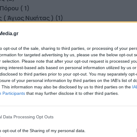
Πόρου ( 1)
 ( Άγιος Νικήτας ) (1)
Media.gr
 δυσάρεστων καταστάσεων, παρακαλούνται οι
λουθούν τις εξής συστάσεις:
to opt-out of the sale, sharing to third parties, or processing of your per
βάθρο ναυαγοσώστη προτιμούμε να κολυμπάμε ε
formation for targeted advertising by us, please use the below opt-out s
r selection. Please note that after your opt-out request is processed y
εκατέρωθεν του πύργου.
eing interest-based ads based on personal information utilized by us or
αι λουόμενοι υψηλού κινδύνου άνω των 65 ετών, 
disclosed to third parties prior to your opt-out. You may separately opt-
losure of your personal information by third parties on the IAB’s list of
εποπτεία ή συνοδεία και άλλου ενήλικα, ακόμα κ
. This information may also be disclosed by us to third parties on the
IA
Participants
that may further disclose it to other third parties.
ώστης.
 δεν πρέπει να διαφεύγουν της προσοχής μας, γ
στο νερό δίχως να το αντιληφθούμε.
l Data Processing Opt Outs
στη θάλασσα μετά από φαγητό για τουλάχιστον 
o opt-out of the Sharing of my personal data.
ΐζουμε μικρά παιδιά στη θάλασσα.