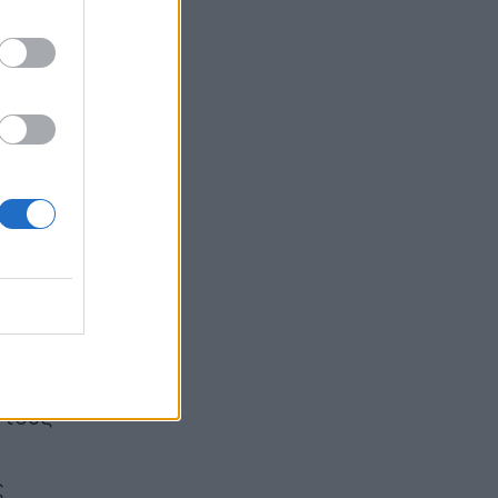
"Χτίζεται" το ενεργειακό πακέτο
ορούμε
της ΔΕΘ - Έργα 1,1 δισ. ευρώ έως το
2028
06:12
ση ή
ι δεν
την
ί τον
ς δεν
 τους
ς