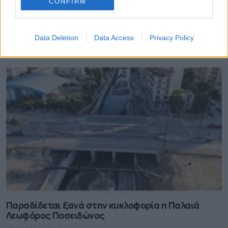
CONFIRM
Ξεκάθαρος για ανεμογεννήτριες και
αποκατάσταση δασών ο Ν. Χαρδαλιάς
Data Deletion
Data Access
Privacy Policy
08.08.2026 - 10.45
Παραδίδεται ξανά στην κυκλοφορία η Παλαιά
Λεωφόρος Ποσειδώνος