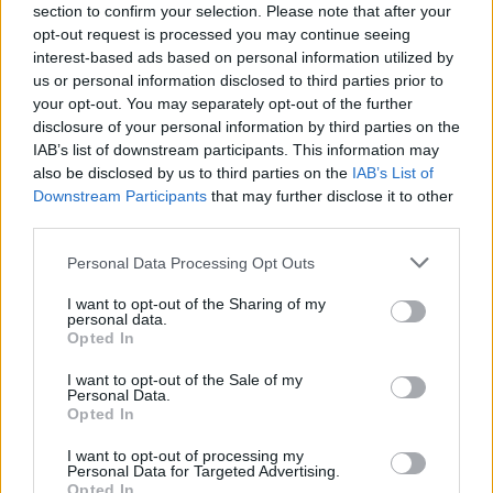
section to confirm your selection. Please note that after your
Attica Roots Festival: Εννέα συναυλίες, δεκάδες
opt-out request is processed you may continue seeing
χιλιάδες θεατές, ένας νέος πολιτιστικός χάρτης
interest-based ads based on personal information utilized by
της Αττικής
us or personal information disclosed to third parties prior to
06.08.2026 - 20.03
your opt-out. You may separately opt-out of the further
disclosure of your personal information by third parties on the
IAB’s list of downstream participants. This information may
also be disclosed by us to third parties on the
IAB’s List of
Downstream Participants
that may further disclose it to other
third parties.
Personal Data Processing Opt Outs
I want to opt-out of the Sharing of my
personal data.
Opted In
I want to opt-out of the Sale of my
Personal Data.
Opted In
Πάνω από 60 σημεία με καθαρό πόσιμο νερό σε
I want to opt-out of processing my
όλο τον Δήμο Χανίων
Personal Data for Targeted Advertising.
Opted In