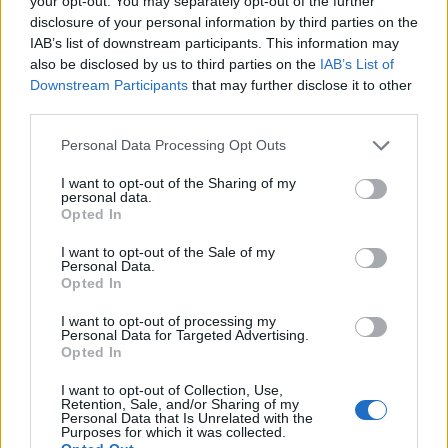
δείχνουν τις επιπτώσεις της κλιματικής
your opt-out. You may separately opt-out of the further
disclosure of your personal information by third parties on the
κρίσης.
IAB’s list of downstream participants. This information may
also be disclosed by us to third parties on the
IAB’s List of
Downstream Participants
that may further disclose it to other
Και ο ίδιος σημείωσε ότι ζητούμενο για τα
third parties.
έργα είναι η βιωσιμότητα και η
Personal Data Processing Opt Outs
ανθεκτικότητα, εκτιμώντας ότι οι δράσεις
I want to opt-out of the Sharing of my
που βρίσκονται σε εξέλιξη είναι στη σωστή
personal data.
Opted In
κατεύθυνση σε όλη τη Θεσσαλία.
I want to opt-out of the Sale of my
Personal Data.
Μάλιστα, λέγοντας ότι η Ελλάδα, μαζί με τη
Opted In
Σλοβενία είναι οι πιο ορεινές χώρες της
I want to opt-out of processing my
Personal Data for Targeted Advertising.
Ευρώπης, συνηγορεί στην απαίτηση
Opted In
συντονισμού των δράσεων για τις ορεινές
I want to opt-out of Collection, Use,
Retention, Sale, and/or Sharing of my
περιοχές και σε θέματα δασοπροστασίας.
Personal Data that Is Unrelated with the
Purposes for which it was collected.