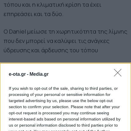
τόπου και η κλιματική κρίση τα έχει
επηρεάσει και τα δύο.
Ο Daniel μείωσε τη χωρητικότητα της λίμνης
που δεν μπορεί να καλύψει τις ανάγκες
ύδρευσης και άρδευσης του τόπου
Για τα δάση είπε ότι χρειάζεται εθνικός
e-ota.gr -
Media.gr
σχέδιο διαχείρισης, από την καθαριότητα,
ως την ποικιλία των δέντρων.
If you wish to opt-out of the sale, sharing to third parties, or
processing of your personal or sensitive information for
targeted advertising by us, please use the below opt-out
Ανάλογη ήταν και η τοποθέτηση του
section to confirm your selection. Please note that after your
δημάρχου Αργιθέας, Ανδρέα Στεργίου, ο
opt-out request is processed you may continue seeing
interest-based ads based on personal information utilized by
οποίος είπε ότι οι πρόσφατες κακοκαιρίες
us or personal information disclosed to third parties prior to