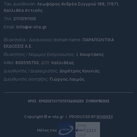
Ταχ. Διεύθυνση:
Λεωφόρος Ανδρέα Συγγρού 188, 17671,
Καλλιθέα Αττικής
Τηλ:
2111091100
Εmail:
info@e-ota.gr
Ιδιοκτησία - Δικαιούχος domain name:
ΠΑΡΑΠΟΛΙΤΙΚΑ
ΕΚΔΟΣΕΙΣ A.E.
Ιδιοκτήτης / Νόμιμος Εκπρόσωπος:
Ι. Κουρτάκης
ΑΦΜ:
800595750
, ΔΟΥ:
Καλλιθέας
Διευθυντής / Διαχειριστής:
Δημήτρης Κουνιάς
Διευθυντής σύνταξης:
Γιώργος Λαιμός
ΟΡΟΙ ΧΡΗΣΗΣ
ΤΑΥΤΟΤΗΤΑ
ΔΗΛΩΣΗ ΣΥΜΜΟΡΦΩΣΗΣ
Copyright © e-ota.gr
|
PRODUCED BY
WHISKEY
Μέλος του