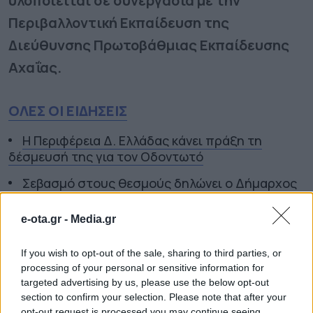
υλοποιείται σε συνεργασία με την
Περιβαλλοντική Εκπαίδευση της
Διεύθυνσης Πρωτοβάθμιας Εκπαίδευσης
Αχαΐας.
ΟΛΕΣ ΟΙ ΕΙΔΗΣΕΙΣ
Η Περιφέρεια Δ. Ελλάδας κάνει πράξη τη
δέσμευσή της για τον Οδοντωτό
Σεβασμό στους θεσμούς δηλώνει ο Δήμαρχος
Στυλίδας
e-ota.gr -
Media.gr
500.000 ευρώ για το 4ο Δημοτικό Σχολείο
Λιβαδειάς
If you wish to opt-out of the sale, sharing to third parties, or
processing of your personal or sensitive information for
TAGS:
ΠΑΡΚΟ ΕΚΠΑΙΔΕΥΤΙΚΩΝ
targeted advertising by us, please use the below opt-out
ΔΡΑΣΕΩΝ
ΠΑΤΡΑ
ΥΠΑΙΘΡΙΑ ΤΑΞΗ
section to confirm your selection. Please note that after your
opt-out request is processed you may continue seeing