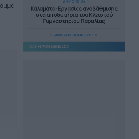
ΔΗΜΟΙ
10.34
ραμμα
Καλαμάτα: Εργασίες αναβάθμισης
στα αποδυτήρια του Κλειστού
Γυμναστηρίου Παραλίας
ΠΕΡΙΦΕΡΕΙΑ ΗΠΕΙΡΟΥ
10.30
19 εκ. ευρώ για έργα αγροτικής
ΟΛΗ Η ΡΟΗ ΕΙΔΗΣΕΩΝ
οδοποιίας στην Ήπειρο
ΔΗΜΟΙ
10.05
Συνάντηση Ευάγγελου Τουρνά-
Αρμόδιου Δρίκου στο Πόρτο
Γερμενό
ΔΗΜΟΙ
09.46
Συνάντηση Δημάρχου Λαμιέων-
Αδ. Γεωργιάδη για το νοσοκομείο
της πόλης
ΕΠΙΚΑΙΡΟΤΗΤΑ
09.29
Αλλαγές στο κόστος μεταφοράς