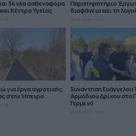
δα: 34 νέα ασθενοφόρα
Παρατηρητήριο Έργων
 και Κέντρα Υγείας
διαφάνεια και τη λογ
10.59
06.08.2026 - 10.51
υρώ για έργα αγροτικής
Συνάντηση Ευάγγελου 
ας στην Ήπειρο
Αρμόδιου Δρίκου στο 
Γερμενό
10.30
06.08.2026 - 10.05