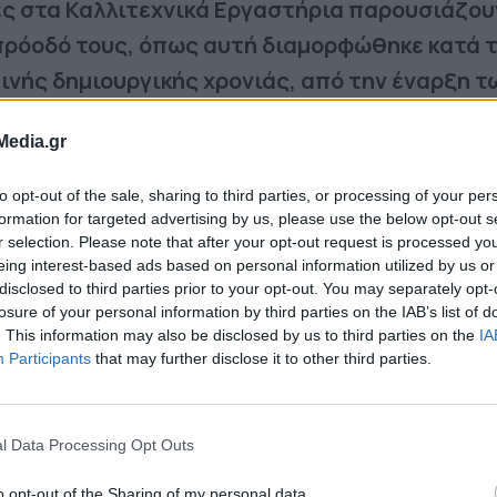
ς στα Καλλιτεχνικά Εργαστήρια παρουσιάζου
 πρόοδό τους, όπως αυτή διαμορφώθηκε κατά 
ινής δημιουργικής χρονιάς, από την έναρξη τ
κτώβριο 2025 έως και σήμερα, ολοκληρώνοντ
Media.gr
ο μάθησης, έκφρασης και δημιουργικής
to opt-out of the sale, sharing to third parties, or processing of your per
formation for targeted advertising by us, please use the below opt-out s
r selection. Please note that after your opt-out request is processed y
στήρια θεάτρου, μουσικής και ζωγραφικής, παι
eing interest-based ads based on personal information utilized by us or
 είχαν την ευκαιρία να καλλιεργήσουν τις δεξιότ
disclosed to third parties prior to your opt-out. You may separately opt-
losure of your personal information by third parties on the IAB’s list of
ούν καλλιτεχνικά και να συμμετάσχουν ενεργά σ
. This information may also be disclosed by us to third parties on the
IA
στηρίων.
Participants
that may further disclose it to other third parties.
l Data Processing Opt Outs
o opt-out of the Sharing of my personal data.