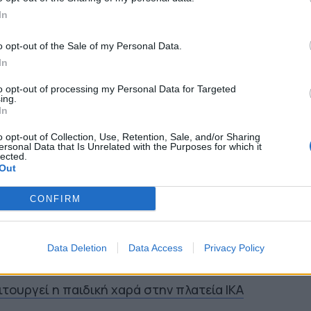
In
o opt-out of the Sale of my Personal Data.
In
to opt-out of processing my Personal Data for Targeted
ing.
In
o opt-out of Collection, Use, Retention, Sale, and/or Sharing
ersonal Data that Is Unrelated with the Purposes for which it
α πραγματοποιηθούν στον Δημοτικό
lected.
Out
Νέα Ελβετία», στην Αίθουσα Καλλιτεχνικών
 στο Θέατρο Βράχων «Άννα Συνοδινού», με
CONFIRM
για το κοινό.
Data Deletion
Data Access
Privacy Policy
Σ
τουργεί η παιδική χαρά στην πλατεία ΙΚΑ