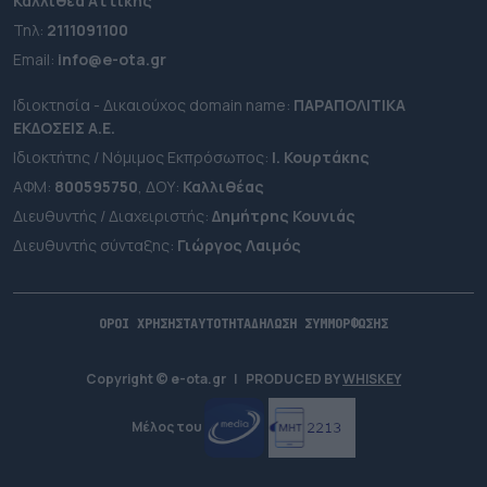
Καλλιθέα Αττικής
Τηλ:
2111091100
Εmail:
info@e-ota.gr
Ιδιοκτησία - Δικαιούχος domain name:
ΠΑΡΑΠΟΛΙΤΙΚΑ
ΕΚΔΟΣΕΙΣ A.E.
Ιδιοκτήτης / Νόμιμος Εκπρόσωπος:
Ι. Κουρτάκης
ΑΦΜ:
800595750
, ΔΟΥ:
Καλλιθέας
Διευθυντής / Διαχειριστής:
Δημήτρης Κουνιάς
Διευθυντής σύνταξης:
Γιώργος Λαιμός
ΟΡΟΙ ΧΡΗΣΗΣ
ΤΑΥΤΟΤΗΤΑ
ΔΗΛΩΣΗ ΣΥΜΜΟΡΦΩΣΗΣ
Copyright © e-ota.gr
|
PRODUCED BY
WHISKEY
Μέλος του