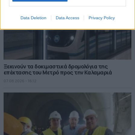
Data Deletion
Data Access
Privacy Policy
Ξεκινούν τα δοκιμαστικά δρομολόγια της
επέκτασης του Μετρό προς την Καλαμαριά
07.08.2026 - 16.12