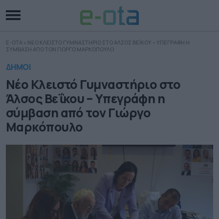
E-OTA
»
ΝΕΟ ΚΛΕΙΣΤΟ ΓΥΜΝΑΣΤΗΡΙΟ ΣΤΟ ΑΛΣΟΣ ΒΕΪΚΟΥ – ΥΠΕΓΡΑΦΗ Η
ΣΥΜΒΑΣΗ ΑΠΟ ΤΟΝ ΓΙΩΡΓΟ ΜΑΡΚΟΠΟΥΛΟ
ΔΗΜΟΙ
Νέο Κλειστό Γυμναστήριο στο
Άλσος Βεΐκου – Υπεγράφη η
σύμβαση από τον Γιώργο
Μαρκόπουλο