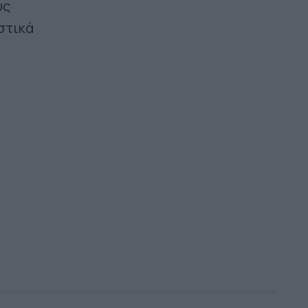
υς
στικά