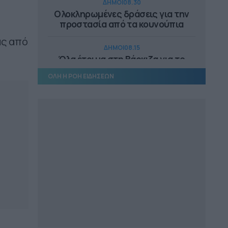
ΔΗΜΟΙ
08.30
Ολοκληρωμένες δράσεις για την
προστασία από τα κουνούπια
ας από
ΔΗΜΟΙ
08.15
Όλα έτοιμα στη Βάρκιζα για το
«Cheers to Beers»
ΟΛΗ Η ΡΟΗ ΕΙΔΗΣΕΩΝ
ΔΗΜΟΙ
16.28
657.000 ευρώ για 9 παιδικές χαρές
στον Δήμο Πύργου
ΔΗΜΟΙ
16.18
Καστοριά: Ενημερωτικές δράσεις
στην κοινότητα Ρομά
ΕΠΙΚΑΙΡΟΤΗΤΑ
16.12
Ξεκινούν τα δοκιμαστικά
δρομολόγια της επέκτασης του
Μετρό προς την Καλαμαριά