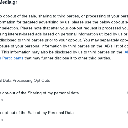
Media.gr
to opt-out of the sale, sharing to third parties, or processing of your per
formation for targeted advertising by us, please use the below opt-out s
r selection. Please note that after your opt-out request is processed y
eing interest-based ads based on personal information utilized by us or
disclosed to third parties prior to your opt-out. You may separately opt-
 νεαρών αθλητών ιστιοπλοΐας από το Τσινγκτάο
losure of your personal information by third parties on the IAB’s list of
κόμη ένα σημαντικό βήμα εξωστρέφειας για τον
. This information may also be disclosed by us to third parties on the
IA
Participants
that may further disclose it to other third parties.
ουσιαστική ευκαιρία ενίσχυσης των σχέσεων φιλ
με το Τσινγκτάο, με το οποίο είμαστε
πόλεις από το 2019.
l Data Processing Opt Outs
o opt-out of the Sharing of my personal data.
ων δύο πόλεων δεν περιορίζεται σε τυπικό επί
In
ι μέσα από ουσιαστικές συνεργασίες και κοιν
o opt-out of the Sale of my Personal Data.
 επίπεδο αθλητισμού, πολιτισμού, ανταλλαγών
In
, ενισχύοντας τη σύνδεση των δύο λαών και