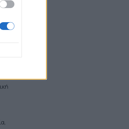
ν
αι η
ίνουν
ς
ική
α,