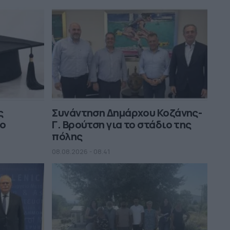
ς
Συνάντηση Δημάρχου Κοζάνης-
μο
Γ. Βρούτση για το στάδιο της
πόλης
08.08.2026 - 08.41