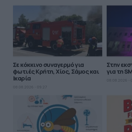
Σε κόκκινο συναγερμό για
Στην εκ
φωτιές Κρήτη, Χίος, Σάμος και
για τη S
Ικαρία
08.08.2026 - 
08.08.2026 - 09.27