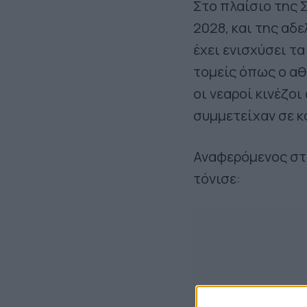
Στο πλαίσιο της 
2028, και της αδ
έχει ενισχύσει τ
τομείς όπως ο αθ
οι νεαροί κινέζο
συμμετείχαν σε κ
Αναφερόμενος στ
τόνισε: