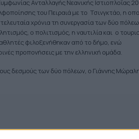
Συμφωνίας Ανταλλαγής Νεανικής Ιστιοπλοΐας 2
ελφοποίησης του Πειραιά με το Τσινγκτάο, η οπ
α τελευταία χρόνια τη συνεργασία των δύο πόλεω
λητισμός, ο πολιτισμός, η ναυτιλία και ο τουρι
ι αθλητές φιλοξενήθηκαν από το δήμο, ενώ
οινές προπονήσεις με την ελληνική ομάδα.
ους δεσμούς των δύο πόλεων, ο Γιάννης Μώραλη