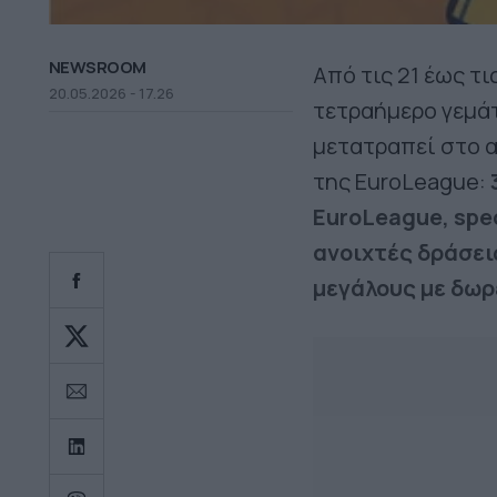
NEWSROOM
Από τις 21 έως τι
20.05.2026 - 17.26
τετραήμερο γεμάτ
μετατραπεί στο α
της EuroLeague:
EuroLeague, spec
ανοιχτές δράσεις
μεγάλους με δωρ