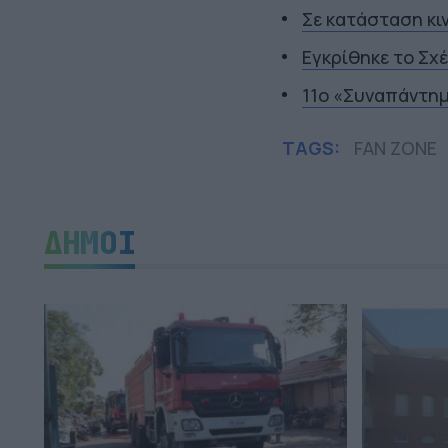
Σε κατάσταση κι
Εγκρίθηκε το Σχ
11ο «Συναπάντη
TAGS:
FAN ZONE
ΔΗΜΟΙ