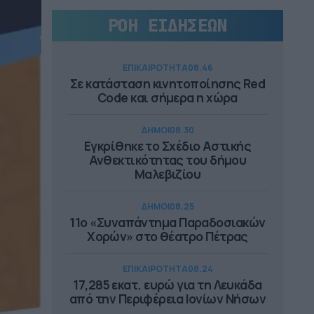
ΡΟΗ ΕΙΔΗΣΕΩΝ
ΕΠΙΚΑΙΡΟΤΗΤΑ
08.46
Σε κατάσταση κινητοποίησης Red
Code και σήμερα η χώρα
ΔΗΜΟΙ
08.30
Εγκρίθηκε το Σχέδιο Αστικής
Ανθεκτικότητας του δήμου
Μαλεβιζίου
ΔΗΜΟΙ
08.25
11ο «Συναπάντημα Παραδοσιακών
Χορών» στο θέατρο Πέτρας
ΕΠΙΚΑΙΡΟΤΗΤΑ
08.24
17,285 εκατ. ευρώ για τη Λευκάδα
από την Περιφέρεια Ιονίων Νήσων