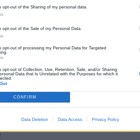
o opt-out of the Sharing of my personal data.
In
o opt-out of the Sale of my Personal Data.
In
to opt-out of processing my Personal Data for Targeted
ing.
In
o opt-out of Collection, Use, Retention, Sale, and/or Sharing
ersonal Data that Is Unrelated with the Purposes for which it
lected.
Out
CONFIRM
αΐου, ελεύθερη συμμετοχή.
Data Deletion
Data Access
Privacy Policy
Σ