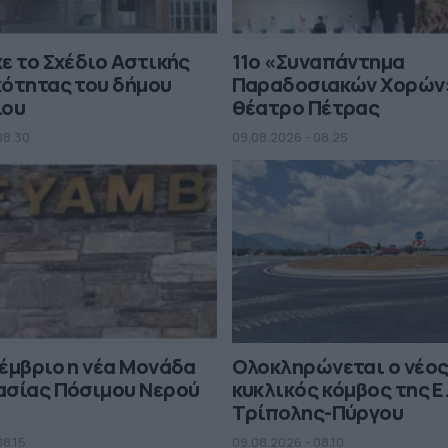
ε το Σχέδιο Αστικής
11ο «Συναπάντημα
ότητας του δήμου
Παραδοσιακών Χορών
ίου
θέατρο Πέτρας
08.30
09.08.2026 - 08.25
έμβριο η νέα Μονάδα
Ολοκληρώνεται ο νέο
ασίας Πόσιμου Νερού
κυκλικός κόμβος της Ε
Τρίπολης-Πύργου
08.15
09.08.2026 - 08.10