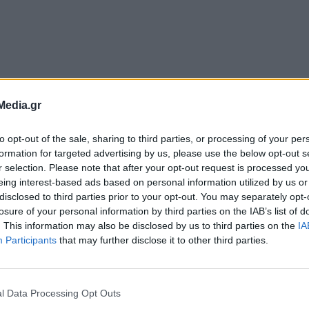
ΐου, στις 10:00, η Fan Zone φιλοξενεί μια ξεχω
Media.gr
υσίαση του βιβλίου της Άριας Παπανικολάου «Με
to opt-out of the sale, sharing to third parties, or processing of your per
του
Δημάρχου Αθηναίων, Χάρη Δούκα
, και του Δ
formation for targeted advertising by us, please use the below opt-out s
r selection. Please note that after your opt-out request is processed y
α συζήτηση με επίκεντρο τη δύναμη, την αποδο
eing interest-based ads based on personal information utilized by us or
 fair play.
disclosed to third parties prior to your opt-out. You may separately opt-
losure of your personal information by third parties on the IAB’s list of
. This information may also be disclosed by us to third parties on the
IA
ητισμός μπορεί να αφήνει αποτύπωμα και έξω α
Participants
that may further disclose it to other third parties.
Zone θα βρίσκεται και η δράση Replay: φέρνοντα
ητικά είδη που δεν χρησιμοποιούνται πια, στηρ
l Data Processing Opt Outs
οίηση και η προσφορά στην πόλη και στους