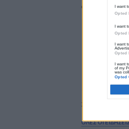
ανθρώπους της.
I want t
Opted 
I want t
Opted 
I want 
Advertis
Opted 
I want t
of my P
was col
Opted 
Ζάππειο, 21–24 Μ
ΟΛΕΣ ΟΙ ΕΙΔΗΣΕΙ