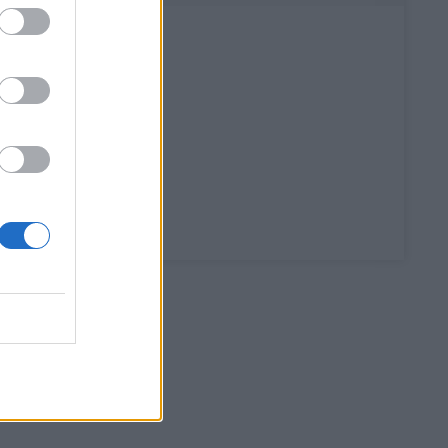
Παραδίδεται ξανά στην
κυκλοφορία η Παλαιά Λεωφόρος
Ποσειδώνος
ΕΠΙΚΑΙΡΟΤΗΤΑ
09.27
Σε κόκκινο συναγερμό για φωτιές
Κρήτη, Χίος, Σάμος και Ικαρία