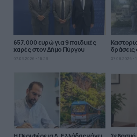
657.000 ευρώ για 9 παιδικές
Καστορι
χαρές στον Δήμο Πύργου
δράσεις 
07.08.2026 - 16.28
07.08.2026 - 1
Η Περιφέρεια Δ. Ελλάδας κάνει
Σεβασμό