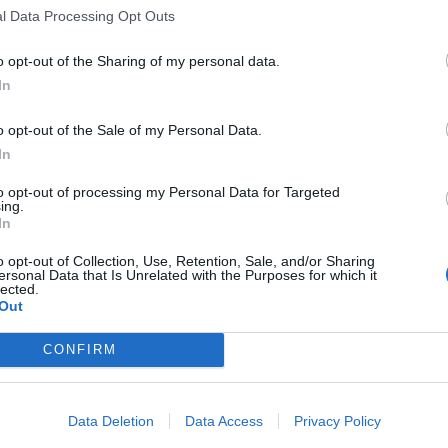
l Data Processing Opt Outs
o opt-out of the Sharing of my personal data.
In
o opt-out of the Sale of my Personal Data.
In
to opt-out of processing my Personal Data for Targeted
ing.
In
o opt-out of Collection, Use, Retention, Sale, and/or Sharing
ersonal Data that Is Unrelated with the Purposes for which it
lected.
Out
γική απόφαση εξασφαλίστηκε και χρηματοδότη
CONFIRM
υρώ για παρεμβάσεις αναβάθμισης στο
γήπεδο
Data Deletion
Data Access
Privacy Policy