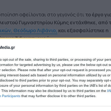
νοποίηση οφείλονται στο γεγονός ότι
το έργο γι
λειστού Γυμναστηρίου Κύμης εντάχθηκε, από 
κών, Θεόδωρο Λιβάνιο,
και εξασφαλίστηκε η
ψους 3,6 εκατ. ευρώ.
Media.gr
ε χρόνο, θα κάνουμε όλες τις απαραίτητες
to opt-out of the sale, sharing to third parties, or processing of your per
 να προκηρυχθεί ο διαγωνισμός και να ξεκινήσει
formation for targeted advertising by us, please use the below opt-out s
ργου που αποτελεί διαχρονικό αίτημα της τοπικ
r selection. Please note that after your opt-out request is processed y
eing interest-based ads based on personal information utilized by us or
 δεν θα περιμένει για πολύ ακόμα. Το σύγχρονο
disclosed to third parties prior to your opt-out. You may separately opt-
ιο που δικαιούται θα γίνει πραγματικότητα. Για
losure of your personal information by third parties on the IAB’s list of
. This information may also be disclosed by us to third parties on the
IA
έλω να εκφράσω τις θερμότατες ευχαριστίες μο
Participants
that may further disclose it to other third parties.
 Λιβάνιο, ο οποίος στέκεται σταθερά και έμπρα
ήμου μας”
δήλωσε, επίσης, ο Δήμαρχος.