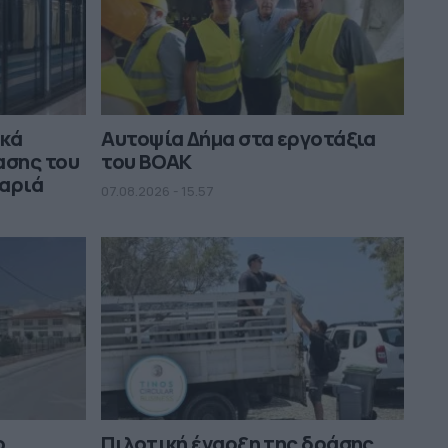
ικά
Αυτοψία Δήμα στα εργοτάξια
ασης του
του ΒΟΑΚ
μαριά
07.08.2026 - 15.57
ο
Πιλοτική έναρξη της δράσης