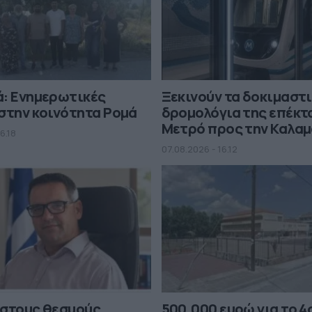
ά: Ενημερωτικές
Ξεκινούν τα δοκιμαστ
στην κοινότητα Ρομά
δρομολόγια της επέκτ
Μετρό προς την Καλα
6.18
07.08.2026 - 16.12
 στους θεσμούς
500.000 ευρώ για το 4