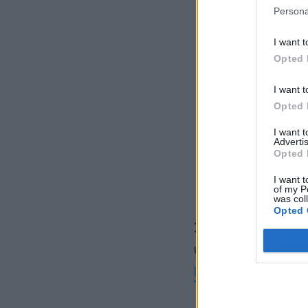
Persona
I want t
Opted 
I want t
Opted 
I want 
Advertis
Opted 
I want t
of my P
was col
Opted 
Στην ίδια υπουρ
ύψους 200.000 ε
Κριεζών
.