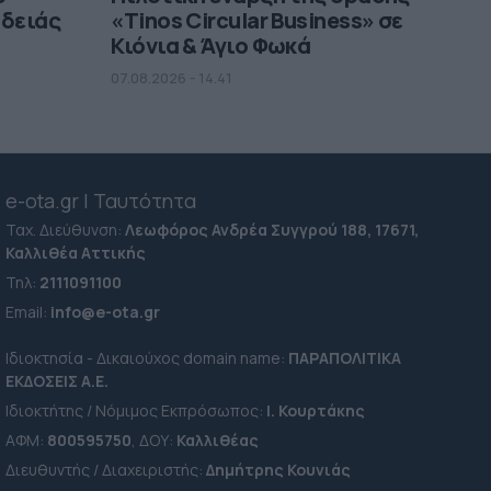
αδειάς
«Tinos Circular Business» σε
Κιόνια & Άγιο Φωκά
07.08.2026 - 14.41
e-ota.gr | Ταυτότητα
Ταχ. Διεύθυνση:
Λεωφόρος Ανδρέα Συγγρού 188, 17671,
Καλλιθέα Αττικής
Τηλ:
2111091100
Εmail:
info@e-ota.gr
Ιδιοκτησία - Δικαιούχος domain name:
ΠΑΡΑΠΟΛΙΤΙΚΑ
ΕΚΔΟΣΕΙΣ A.E.
Ιδιοκτήτης / Νόμιμος Εκπρόσωπος:
Ι. Κουρτάκης
ΑΦΜ:
800595750
, ΔΟΥ:
Καλλιθέας
Διευθυντής / Διαχειριστής:
Δημήτρης Κουνιάς