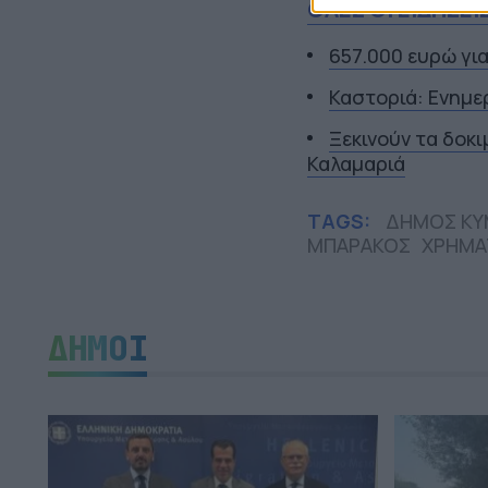
ΟΛΕΣ ΟΙ ΕΙΔΗΣΕΙ
657.000 ευρώ γι
Καστοριά: Ενημε
Ξεκινούν τα δοκ
Καλαμαριά
TAGS:
ΔΗΜΟΣ ΚΥΜ
ΜΠΑΡΑΚΟΣ
ΧΡΗΜ
ΔΗΜΟΙ