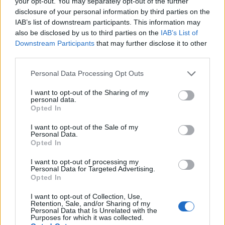
your opt-out. You may separately opt-out of the further
disclosure of your personal information by third parties on the
IAB’s list of downstream participants. This information may
also be disclosed by us to third parties on the
IAB’s List of
Downstream Participants
that may further disclose it to other
third parties.
Personal Data Processing Opt Outs
I want to opt-out of the Sharing of my
personal data.
Σε κατάσταση κινητοποίησης Red Code και
Opted In
σήμερα η χώρα
I want to opt-out of the Sale of my
09.08.2026 - 08.46
Personal Data.
Opted In
I want to opt-out of processing my
Personal Data for Targeted Advertising.
Opted In
I want to opt-out of Collection, Use,
Retention, Sale, and/or Sharing of my
Personal Data that Is Unrelated with the
Purposes for which it was collected.