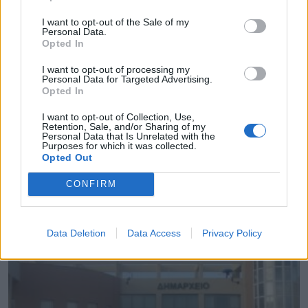
I want to opt-out of the Sale of my
Personal Data.
Opted In
I want to opt-out of processing my
Personal Data for Targeted Advertising.
Opted In
I want to opt-out of Collection, Use,
Retention, Sale, and/or Sharing of my
Personal Data that Is Unrelated with the
Purposes for which it was collected.
Σε κατάσταση κινητοποίησης Red Code και
Opted Out
σήμερα η χώρα
CONFIRM
09.08.2026 - 08.46
Data Deletion
Data Access
Privacy Policy