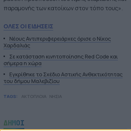
παραμονής των κατοίκων στον τόπο τους».
ΟΛΕΣ ΟΙ ΕΙΔΗΣΕΙΣ
Νέους Αντιπεριφερειάρχες όρισε ο Νίκος
Χαρδαλιάς
Σε κατάσταση κινητοποίησης Red Code και
σήμερα η χώρα
Εγκρίθηκε το Σχέδιο Αστικής Ανθεκτικότητας
του δήμου Μαλεβιζίου
TAGS:
ΑΚΤΟΠΛΟΙΑ
ΝΗΣΙΑ
ΔΗΜΟΙ