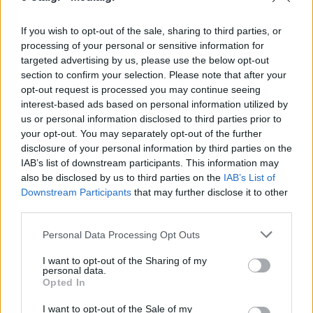
ΟΛΕΣ ΟΙ ΕΙΔΗΣΕΙΣ
If you wish to opt-out of the sale, sharing to third parties, or
657.000 ευρώ για 9 παιδικές χαρές στον Δήμο
processing of your personal or sensitive information for
Πύργου
targeted advertising by us, please use the below opt-out
section to confirm your selection. Please note that after your
Καστοριά: Ενημερωτικές δράσεις στην
opt-out request is processed you may continue seeing
κοινότητα Ρομά
interest-based ads based on personal information utilized by
us or personal information disclosed to third parties prior to
Ξεκινούν τα δοκιμαστικά δρομολόγια της
your opt-out. You may separately opt-out of the further
επέκτασης του Μετρό προς την Καλαμαριά
disclosure of your personal information by third parties on the
IAB’s list of downstream participants. This information may
TAGS:
ΓΛΥΦΑΔΑ
ΣΧΟΛΕΙΑ
also be disclosed by us to third parties on the
IAB’s List of
Downstream Participants
that may further disclose it to other
third parties.
Personal Data Processing Opt Outs
ΔΗΜΟΙ
I want to opt-out of the Sharing of my
personal data.
Opted In
I want to opt-out of the Sale of my