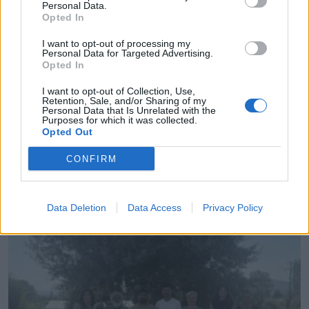
Personal Data.
Opted In
I want to opt-out of processing my
Personal Data for Targeted Advertising.
Opted In
I want to opt-out of Collection, Use,
Retention, Sale, and/or Sharing of my
Personal Data that Is Unrelated with the
Purposes for which it was collected.
Opted Out
657.000 ευρώ για 9 παιδικές χαρές στον Δήμο
CONFIRM
Πύργου
07.08.2026 - 16.28
Data Deletion
Data Access
Privacy Policy