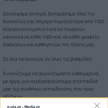
Δουλέψαμε σκληρά, ξεπεράσαμε όλες τις
δυσκολίες και σήμερα περισσότερα από 1.100
σύγχρονα κλιματιστικά λειτουργούν
κανονικά σε κάθε τάξη και σε κάθε γραφείο
δασκάλων και καθηγητών της πόλης μας.
Σε όλα τα σχολεία, σε όλες τις βαθμίδες.
Συνεχίζουμε να αγωνιζόμαστε καθημερινά,
με έργα, για να εξασφαλίσουμε στα παιδιά
μας τις συνθήκες εκπαίδευσης που τους
αξίζουν».
e-ota.gr -
Media.gr