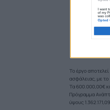
I want t
of my P
was col
Opted 
Το έργο αποτελεί
ασφάλειας, με το
Τα 600.000,00€ 
Πρόγραμμα Ανάπτ
ύψους 1.362.171,0