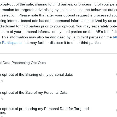
to opt-out of the sale, sharing to third parties, or processing of your per
formation for targeted advertising by us, please use the below opt-out s
r selection. Please note that after your opt-out request is processed y
eing interest-based ads based on personal information utilized by us or
disclosed to third parties prior to your opt-out. You may separately opt-
losure of your personal information by third parties on the IAB’s list of
. This information may also be disclosed by us to third parties on the
IA
Participants
that may further disclose it to other third parties.
l Data Processing Opt Outs
ια ολοκληρωμένη παρέμβαση σε δρόμους που
o opt-out of the Sharing of my personal data.
ούς του Δήμου Ξάνθης, συνολικού μήκους 11,8
In
 περιλαμβάνει πλήρη χωματουργικά, κατασκευ
o opt-out of the Sale of my Personal Data.
ργων, οδοστρωσία και ασφαλτικά, καθώς και τ
In
 απαραίτητης σήμανσης.
to opt-out of processing my Personal Data for Targeted
ing.
In