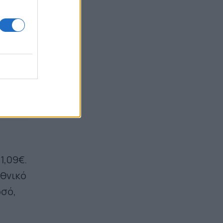
Marfin: "Είναι αθώα και δεν υπάρχει
ταυτοποίηση" - Η ίδια εξέταση είχε
γίνει και το 2022, αναφέρει ο
συνήγορος της 46χρονης (Βίντεο)
09:42
1,09€.
Εθνικό
οσό,