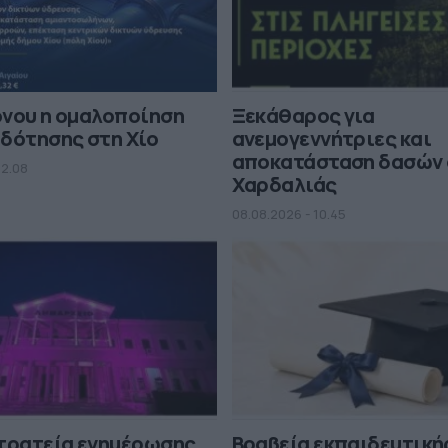
όνου η ομαλοποίηση
Ξεκάθαρος για
δότησης στη Χίο
ανεμογεννήτριες και
αποκατάσταση δασών 
12.08
Χαρδαλιάς
08.08.2026 - 10.45
στρατεία ενημέρωσης
Βραβεία εκπαιδευτική