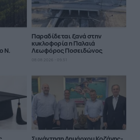
Παραδίδεται ξανά στην
κυκλοφορία η Παλαιά
ο Ν.
Λεωφόρος Ποσειδώνος
08.08.2026 - 09.51
ς
Συνάντηση Δημάρχου Κοζάνης-