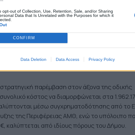
o opt-out of Collection, Use, Retention, Sale, and/or Sharing
ersonal Data that Is Unrelated with the Purposes for which it
lected.
Out
CONFIRM
Data Deletion
Data Access
Privacy Policy
 στρατηγική παρέμβαση στον άξονα της οδικής
 συνολικό κόστος να διαμορφώνεται στα 1.962.17
καλύπτονται μέσω συγχρηματοδότησης από το 
υξης της Περιφέρειας ΑΜΘ, ενώ το υπόλοιπο π
9€, καλύπτεται από ιδίους πόρους του Δήμου.