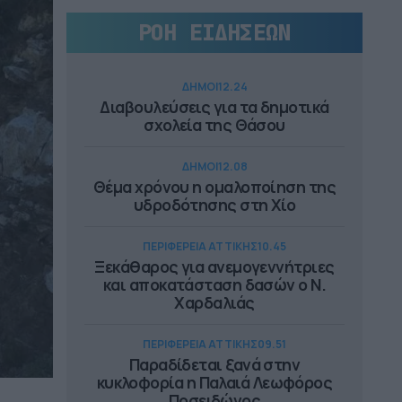
ΡΟΗ ΕΙΔΗΣΕΩΝ
ΔΗΜΟΙ
12.24
Διαβουλεύσεις για τα δημοτικά
σχολεία της Θάσου
ΔΗΜΟΙ
12.08
Θέμα χρόνου η ομαλοποίηση της
υδροδότησης στη Χίο
ΠΕΡΙΦΕΡΕΙΑ ΑΤΤΙΚΗΣ
10.45
Ξεκάθαρος για ανεμογεννήτριες
και αποκατάσταση δασών ο Ν.
Χαρδαλιάς
ΠΕΡΙΦΕΡΕΙΑ ΑΤΤΙΚΗΣ
09.51
Παραδίδεται ξανά στην
κυκλοφορία η Παλαιά Λεωφόρος
Ποσειδώνος