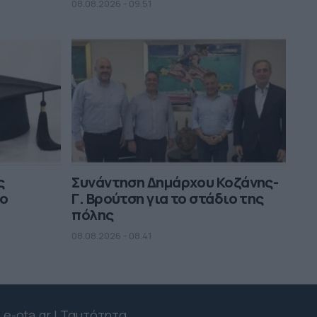
08.08.2026 - 09.51
ς
Συνάντηση Δημάρχου Κοζάνης-
μο
Γ. Βρούτση για το στάδιο της
πόλης
08.08.2026 - 08.41
e-ota.gr | Ταυτότητα