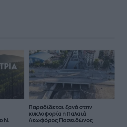
Παραδίδεται ξανά στην
κυκλοφορία η Παλαιά
ο Ν.
Λεωφόρος Ποσειδώνος