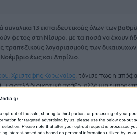
ά συνολικά 13 εκπαιδευτικούς όλων των βαθμί
ούν φέτος στη Νίσυρο, με τα ποσά να έχουν ή
ς τραπεζικούς λογαριασμούς των δικαιούχων
 Νοέμβριο έως και Απρίλιο.
ρου, Χριστοφής Κορωναίος
, τόνισε πως η απόφ
ί μια απλή διοικητική πράξη, αλλά μια έμπρακτ
προσφοράς των ανθρώπων που επιλέγουν να
Media.gr
εκπαίδευση σε ένα ακριτικό νησί.
«Στηρίζουμε
ς που καθημερινά κρατούν ζωντανά τα σχολεία μ
to opt-out of the sale, sharing to third parties, or processing of your per
formation for targeted advertising by us, please use the below opt-out s
ις με γνώση και φροντίζουν τα παιδιά μας»
, ανέφ
r selection. Please note that after your opt-out request is processed y
 υπογραμμίζοντας πως η πρωτοβουλία αποτελεί
eing interest-based ads based on personal information utilized by us or