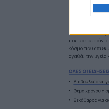
είναι ευκαιριακ
συνεχιστεί».
Η Νίσυρος, όπως κ
στηρίξουν οι Δήμ
που υπηρετούν στ
κόσμο που επιθυμ
αγαθά: την υγεία
ΟΛΕΣ ΟΙ ΕΙΔΗΣΕΙ
Διαβουλεύσεις γ
Θέμα χρόνου η ο
Ξεκάθαρος για α