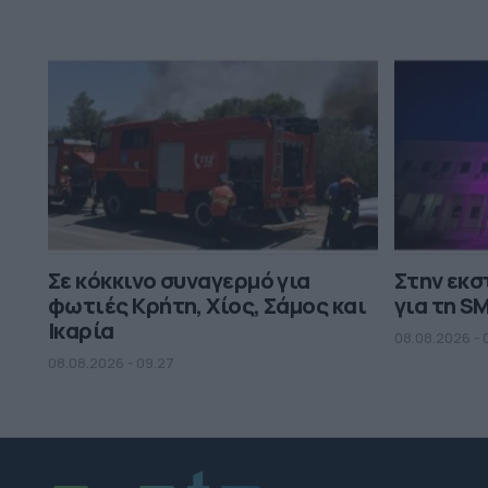
Σε κόκκινο συναγερμό για
Στην εκ
φωτιές Κρήτη, Χίος, Σάμος και
για τη S
Ικαρία
08.08.2026 - 
08.08.2026 - 09.27