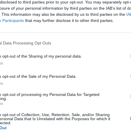
disclosed to third parties prior to your opt-out. You may separately opt-
ρής δέσμευσης της Δημοτικής Αρχής απέναντι 
losure of your personal information by third parties on the IAB’s list of
. This information may also be disclosed by us to third parties on the
IA
Participants
that may further disclose it to other third parties.
l Data Processing Opt Outs
o opt-out of the Sharing of my personal data.
In
o opt-out of the Sale of my Personal Data.
In
to opt-out of processing my Personal Data for Targeted
ing.
In
θάρισε πως τα χρήματα προήλθαν από ανακατα
o opt-out of Collection, Use, Retention, Sale, and/or Sharing
ersonal Data that Is Unrelated with the Purposes for which it
lected.
κά κριτήρια, επισημαίνοντας:
«Δεν είναι δάνειο
Out