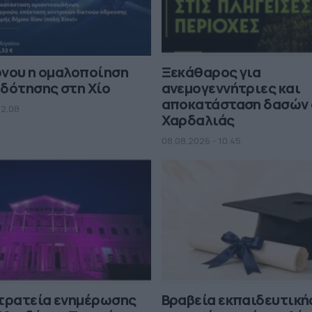
όνου η ομαλοποίηση
Ξεκάθαρος για
δότησης στη Χίο
ανεμογεννήτριες και
αποκατάσταση δασών 
12.08
Χαρδαλιάς
08.08.2026 - 10.45
στρατεία ενημέρωσης
Βραβεία εκπαιδευτική