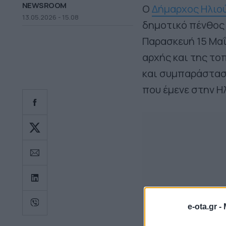
NEWSROOM
Ο
Δήμαρχος Ηλιο
13.05.2026 - 15.08
δημοτικό πένθος 
Παρασκευή 15 Μαΐ
αρχής και της το
και συμπαράστασ
που έμενε στην Η
e-ota.gr -