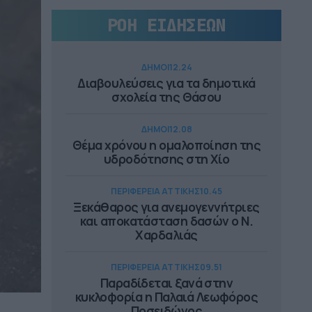
ΡΟΗ ΕΙΔΗΣΕΩΝ
ΔΗΜΟΙ
12.24
Διαβουλεύσεις για τα δημοτικά
σχολεία της Θάσου
ΔΗΜΟΙ
12.08
Θέμα χρόνου η ομαλοποίηση της
υδροδότησης στη Χίο
ΠΕΡΙΦΕΡΕΙΑ ΑΤΤΙΚΗΣ
10.45
Ξεκάθαρος για ανεμογεννήτριες
και αποκατάσταση δασών ο Ν.
Χαρδαλιάς
ΠΕΡΙΦΕΡΕΙΑ ΑΤΤΙΚΗΣ
09.51
Παραδίδεται ξανά στην
κυκλοφορία η Παλαιά Λεωφόρος
Ποσειδώνος