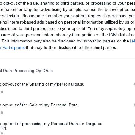
to opt-out of the sale, sharing to third parties, or processing of your per
formation for targeted advertising by us, please use the below opt-out s
r selection. Please note that after your opt-out request is processed y
 του τοπικού πένθους:
eing interest-based ads based on personal information utilized by us or
disclosed to third parties prior to your opt-out. You may separately opt-
δημοτικά καταστήματα και στα κτίρια του Δήμο
losure of your personal information by third parties on the IAB’s list of
τιες.
. This information may also be disclosed by us to third parties on the
IA
Participants
that may further disclose it to other third parties.
ες οι εορταστικές, πολιτιστικές και ψυχαγωγικ
ήμου.
ηρεσίες καλούνται να τηρήσουν ενός λεπτού σιγ
l Data Processing Opt Outs
o opt-out of the Sharing of my personal data.
Σ
In
ια τα δημοτικά σχολεία της Θάσου
o opt-out of the Sale of my Personal Data.
μαλοποίηση της υδροδότησης στη Χίο
In
νεμογεννήτριες και αποκατάσταση δασών ο Ν. Χαρδ
to opt-out of processing my Personal Data for Targeted
ing.
In