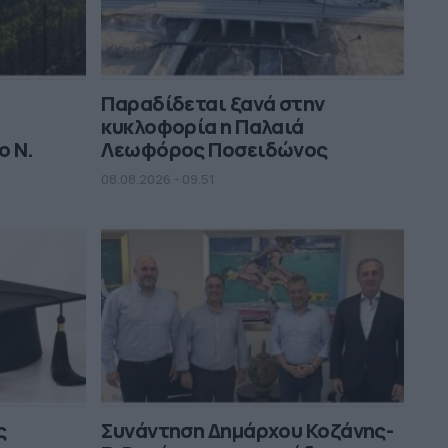
Κωνσταντίνος Αργυρός:
Φωτογραφήθηκε μέσα σε σκάφος -
"Μεσοπέλαγα αρμενίζω" (Εικόνες)
09:17
Παραδίδεται ξανά στην
κυκλοφορία η Παλαιά
ο Ν.
Λεωφόρος Ποσειδώνος
08.08.2026 - 09.51
ς
Συνάντηση Δημάρχου Κοζάνης-