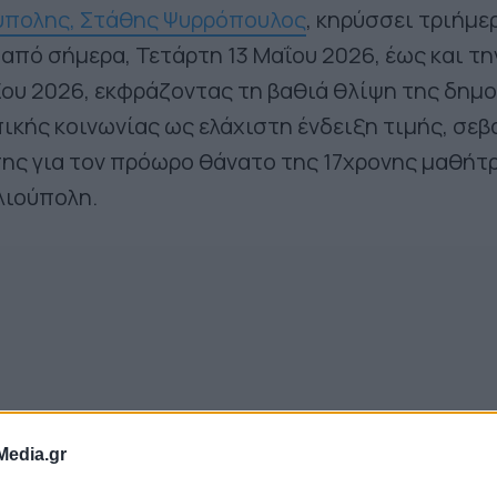
ύπολης, Στάθης Ψυρρόπουλος
, κηρύσσει τριήμε
από σήμερα, Τετάρτη 13 Μαΐου 2026, έως και τη
ου 2026, εκφράζοντας τη βαθιά θλίψη της δημ
πικής κοινωνίας ως ελάχιστη ένδειξη τιμής, σε
ης για τον πρόωρο θάνατο της 17χρονης μαθήτ
λιούπολη.
Media.gr