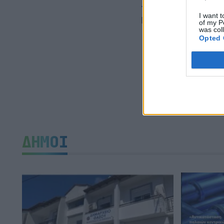
TAGS:
ΔΗΜΟΣ ΗΛ
I want t
ΠΕΝΘΟΣ
of my P
was col
Opted 
ΔΗΜΟΙ