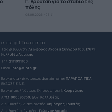
μο
Γ. Βρούτση για το στάδιο της
πόλης
08.08.2026 - 08.41
e-ota.gr | Ταυτότητα
Ταχ. Διεύθυνση:
Λεωφόρος Ανδρέα Συγγρού 188, 17671,
Καλλιθέα Αττικής
Τηλ:
2111091100
Εmail:
info@e-ota.gr
Ιδιοκτησία - Δικαιούχος domain name:
ΠΑΡΑΠΟΛΙΤΙΚΑ
ΕΚΔΟΣΕΙΣ A.E.
Ιδιοκτήτης / Νόμιμος Εκπρόσωπος:
Ι. Κουρτάκης
ΑΦΜ:
800595750
, ΔΟΥ:
Καλλιθέας
Διευθυντής / Διαχειριστής:
Δημήτρης Κουνιάς
Διευθυντής σύνταξης:
Γιώργος Λαιμός