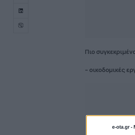
Πιο συγκεκριμένα
– οικοδομικές ε
e-ota.gr -