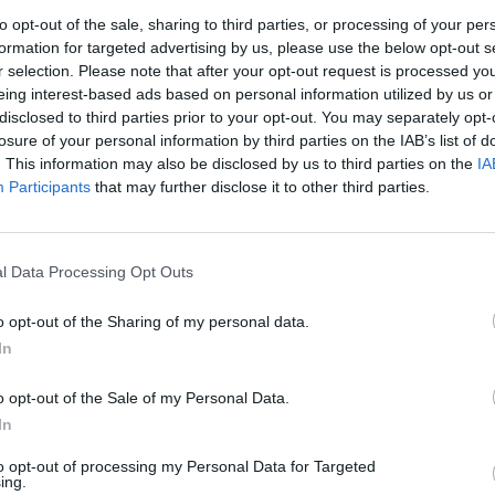
to opt-out of the sale, sharing to third parties, or processing of your per
formation for targeted advertising by us, please use the below opt-out s
r selection. Please note that after your opt-out request is processed y
eing interest-based ads based on personal information utilized by us or
disclosed to third parties prior to your opt-out. You may separately opt-
τερικών φερόντων στοιχείων κερκίδων,
losure of your personal information by third parties on the IAB’s list of
. This information may also be disclosed by us to third parties on the
IA
Participants
that may further disclose it to other third parties.
γκαταστάσεων κάτω από τις κερκίδες,
αμορφώσεις νότιας & βόρειας κερκίδας,
l Data Processing Opt Outs
o opt-out of the Sharing of my personal data.
ριφράξεις του περιβάλλοντος χώρου,
In
γάστρου εξωτερικού διαδρόμου νότιας κερκίδ
o opt-out of the Sale of my Personal Data.
In
φάλισης προσβασιμότητας από ΑμεΑ,
to opt-out of processing my Personal Data for Targeted
ing.