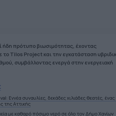
ί ήδη πρότυπο βιωσιμότητας, έχοντας
το Tilos Project και την εγκατάσταση υβριδι
θμού, συμβάλλοντας ενεργά στην ενεργειακή
Σ
ival: Εννέα συναυλίες, δεκάδες χιλιάδες θεατές, ένας
ς της Αττικής
εία με καθαρό πόσιμο νερό σε όλο τον Δήμο Χανίων