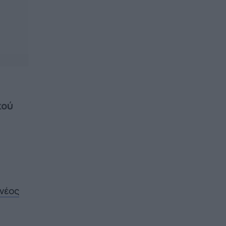
κού
 νέος