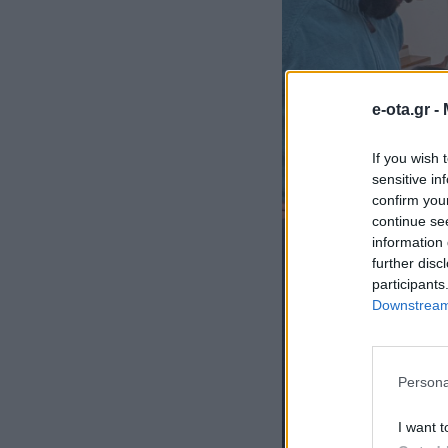
e-ota.gr -
If you wish 
sensitive in
confirm you
continue se
information 
further disc
participants
Downstream 
Persona
I want t