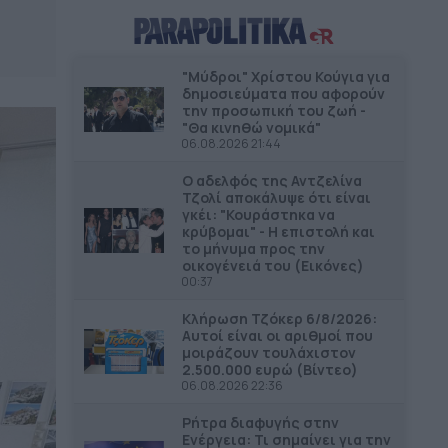
ΔΗΜΟΙ
12.10
Ξεκινούν οι αυτοψίες στις
πληγείσες κατοικίες και
"Μύδροι" Χρίστου Κούγια για
επιχειρήσεις στα Μέγαρα
δημοσιεύματα που αφορούν
την προσωπική του ζωή -
"Θα κινηθώ νομικά"
ΔΗΜΟΙ
11.54
06.08.2026 21:44
3.7 εκατ. ευρώ στον Δήμο
Ο αδελφός της Αντζελίνα
Ανδραβίδας-Κυλλήνης από το
Τζολί αποκάλυψε ότι είναι
Ταμείο Αλληλεγγύης
γκέι: "Κουράστηκα να
κρύβομαι" - Η επιστολή και
το μήνυμα προς την
ΔΗΜΟΙ
11.43
οικογένειά του (Εικόνες)
45,4 εκατ. ευρώ για την βελτίωση
00:37
των υποδομών του νέου
αεροδρομίου Πάρου
Κλήρωση Τζόκερ 6/8/2026:
Αυτοί είναι οι αριθμοί που
μοιράζουν τουλάχιστον
ΠΕΡΙΦΕΡΕΙΑ ΑΝΑΤΟΛΙΚΗΣ ΜΑΚΕΔΟΝΙΑΣ &
11.34
2.500.000 ευρώ (Βίντεο)
ΘΡΑΚΗΣ
06.08.2026 22:36
Νέος φωτισμός LED στο οδικό
δίκτυο της Περιφέρειας ΑΜΘ –
Ρήτρα διαφυγής στην
Ενέργεια: Τι σημαίνει για την