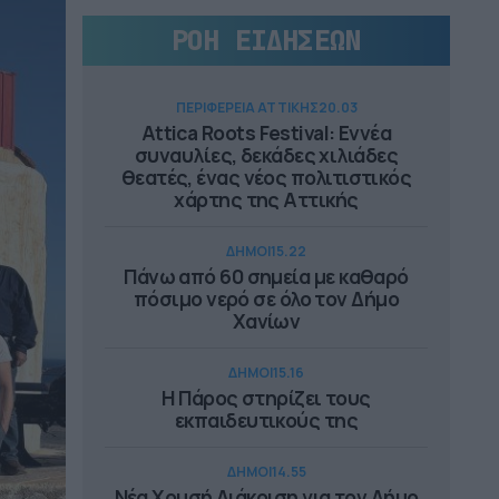
ΡΟΗ ΕΙΔΗΣΕΩΝ
ΠΕΡΙΦΕΡΕΙΑ ΑΤΤΙΚΗΣ
20.03
Attica Roots Festival: Εννέα
συναυλίες, δεκάδες χιλιάδες
θεατές, ένας νέος πολιτιστικός
χάρτης της Αττικής
ΔΗΜΟΙ
15.22
Πάνω από 60 σημεία με καθαρό
πόσιμο νερό σε όλο τον Δήμο
Χανίων
ΔΗΜΟΙ
15.16
Η Πάρος στηρίζει τους
εκπαιδευτικούς της
ΔΗΜΟΙ
14.55
Νέα Χρυσή Διάκριση για τον Δήμο