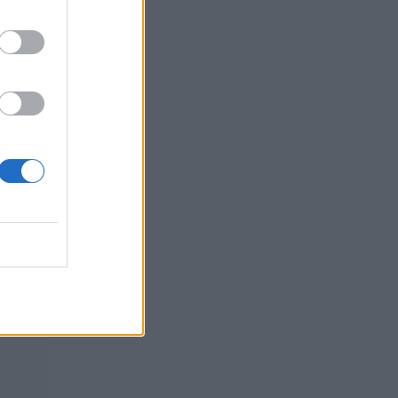
 στις
ν