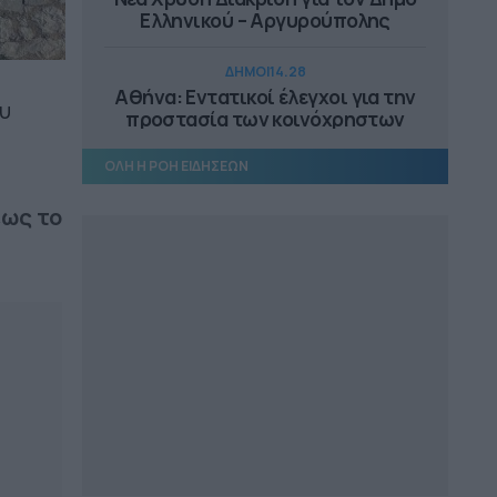
Ελληνικού – Αργυρούπολης
ΔΗΜΟΙ
14.28
Αθήνα: Εντατικοί έλεγχοι για την
υ
προστασία των κοινόχρηστων
χώρων
ΟΛΗ Η ΡΟΗ ΕΙΔΗΣΕΩΝ
ΕΠΙΚΑΙΡΟΤΗΤΑ
14.18
έως το
Αυτοψία Μενδώνη στα Αιγόσθενα,
στο Πόρτο Γερμενό
ΠΕΡΙΦΕΡΕΙΑ ΔΥΤΙΚΗΣ ΕΛΛΑΔΑΣ
13.25
Άμεσα η αντικατάσταση του
μετεωρολογικού σταθμού στην
Αιγιάλεια
ΔΗΜΟΙ
13.10
Συνεργασία ΔΕΥΑ Μετεώρων και
Λάρισας για επαρκές και καθαρό
νερό