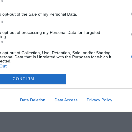
In
o opt-out of the Sale of my Personal Data.
In
to opt-out of processing my Personal Data for Targeted
ing.
In
,
ο Δήμος συμμετείχε σε workshop που
o opt-out of Collection, Use, Retention, Sale, and/or Sharing
κε στην
Αστυπάλαια
, με θέμα την καινοτομία
ersonal Data that Is Unrelated with the Purposes for which it
lected.
ής ενέργειας. Η ανταλλαγή γνώσεων και καλώ
Out
ει τον κοινό στόχο για ένα πιο «πράσινο» και
CONFIRM
ομο μέλλον για τα νησιά.
Data Deletion
Data Access
Privacy Policy