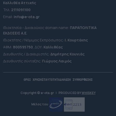
Καλλιθέα Αττικής
Τηλ:
2111091100
Εmail:
info@e-ota.gr
Ιδιοκτησία - Δικαιούχος domain name:
ΠΑΡΑΠΟΛΙΤΙΚΑ
ΕΚΔΟΣΕΙΣ A.E.
Ιδιοκτήτης / Νόμιμος Εκπρόσωπος:
Ι. Κουρτάκης
ΑΦΜ:
800595750
, ΔΟΥ:
Καλλιθέας
Διευθυντής / Διαχειριστής:
Δημήτρης Κουνιάς
Διευθυντής σύνταξης:
Γιώργος Λαιμός
ΟΡΟΙ ΧΡΗΣΗΣ
ΤΑΥΤΟΤΗΤΑ
ΔΗΛΩΣΗ ΣΥΜΜΟΡΦΩΣΗΣ
Copyright © e-ota.gr
|
PRODUCED BY
WHISKEY
Μέλος του