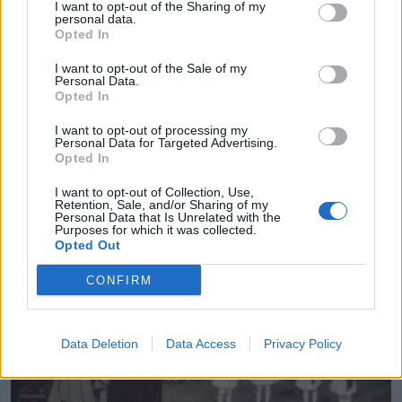
I want to opt-out of the Sharing of my
personal data.
Opted In
I want to opt-out of the Sale of my
Personal Data.
Opted In
I want to opt-out of processing my
Personal Data for Targeted Advertising.
Opted In
I want to opt-out of Collection, Use,
Εγκρίθηκε το Σχέδιο Αστικής Ανθεκτικότητας του
Retention, Sale, and/or Sharing of my
Personal Data that Is Unrelated with the
δήμου Μαλεβιζίου
Purposes for which it was collected.
Opted Out
09.08.2026 - 08.30
CONFIRM
Data Deletion
Data Access
Privacy Policy