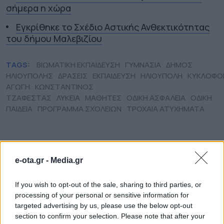
σήμερα η χώρα
Εγκρίθηκε το Σχέδιο Αστικής Ανθεκτικότητας
του δήμου Μαλεβιζίου
TAGS:
ΒΙΩΜΑΤΙΚΗ ΕΚΠΑΙΔΕΥΣΗ
ΓΥΜΝΑΣΙΑ
ΔΗΜΟΣ
ΗΛΙΟΥΠΟΛΗΣ
ΔΡΑΣΕΙΣ
ΕΚΠΑΙΔΕΥΣΗ
ΗΛΙΟΥΠΟΛΗ
ΚΥΚΛΟΦΟ
ΑΓΩΓΗ
ΚΩΝΣΤΑΝΤΙΝΟΣ
ΤΖΑΦΕΣΤΑΣ
ΛΥΚΕΙΑ
ΜΑΘΗΤΕΣ
ΟΔΙΚΗ ΑΣΦΑΛΕΙΑ
ΟΔΙΚΗ
ΠΑΙΔΕΙΑ
ΠΡΟΓΡΑΜΜΑ ΣΧΟΛΕΙΩΝ
ΤΡΟΧΑΙΑ ΑΤΥΧΗΜΑΤΑ
ΔΗΜΟΙ
e-ota.gr -
Media.gr
If you wish to opt-out of the sale, sharing to third parties, or
processing of your personal or sensitive information for
targeted advertising by us, please use the below opt-out
section to confirm your selection. Please note that after your