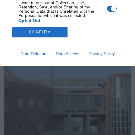
I want to opt-out of Collection, Use,
Retention, Sale, and/or Sharing of my
Personal Data that Is Unrelated with the
Purposes for which it was collected.
Opted Out
CONFIRM
Σε κατάσταση κινητοποίησης Red Code και
σήμερα η χώρα
09.08.2026 - 08.46
Data Deletion
Data Access
Privacy Policy