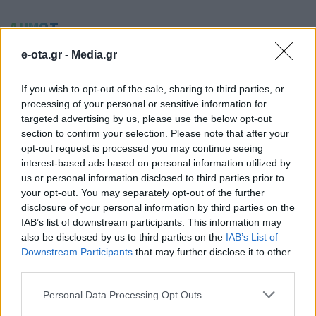
ΔΗΜΟΙ
e-ota.gr -
Media.gr
If you wish to opt-out of the sale, sharing to third parties, or
processing of your personal or sensitive information for
targeted advertising by us, please use the below opt-out
section to confirm your selection. Please note that after your
opt-out request is processed you may continue seeing
interest-based ads based on personal information utilized by
us or personal information disclosed to third parties prior to
your opt-out. You may separately opt-out of the further
disclosure of your personal information by third parties on the
IAB’s list of downstream participants. This information may
also be disclosed by us to third parties on the
IAB’s List of
Downstream Participants
that may further disclose it to other
Attica Roots Festival: Εννέα συναυλίες, δεκάδες
third parties.
χιλιάδες θεατές, ένας νέος πολιτιστικός χάρτης
της Αττικής
Personal Data Processing Opt Outs
06.08.2026 - 20.03