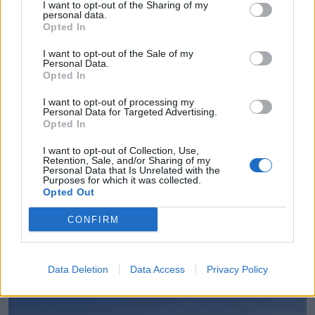
I want to opt-out of the Sharing of my
personal data.
Opted In
I want to opt-out of the Sale of my
Personal Data.
Opted In
I want to opt-out of processing my
Personal Data for Targeted Advertising.
Opted In
I want to opt-out of Collection, Use,
Retention, Sale, and/or Sharing of my
Personal Data that Is Unrelated with the
Purposes for which it was collected.
Opted Out
Πάνω από 60 σημεία με καθαρό πόσιμο νερό σε
CONFIRM
όλο τον Δήμο Χανίων
06.08.2026 - 15.22
Data Deletion
Data Access
Privacy Policy