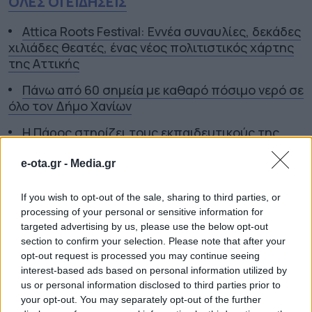
ΟΛΕΣ ΟΙ ΕΙΔΗΣΕΙΣ
Attica Roots Festival: Εννέα συναυλίες, δεκάδες
χιλιάδες θεατές, ένας νέος πολιτιστικός χάρτης
της Αττικής
Πάνω από 60 σημεία με καθαρό πόσιμο νερό σε
όλο τον Δήμο Χανίων
Η Πάρος στηρίζει τους εκπαιδευτικούς της
e-ota.gr -
Media.gr
TAGS:
ΑΥΤΟΨΙΑ
ΒΑΡΒΑΡΑ ΜΗΤΛΙΑΓΚΑ
ΔΗΜΟΣ
ΣΕΡΡΩΝ
ΠΛΑΤΕΙΑ ΕΙΡΗΝΗΣ
If you wish to opt-out of the sale, sharing to third parties, or
processing of your personal or sensitive information for
targeted advertising by us, please use the below opt-out
section to confirm your selection. Please note that after your
ΔΗΜΟΙ
opt-out request is processed you may continue seeing
interest-based ads based on personal information utilized by
us or personal information disclosed to third parties prior to
your opt-out. You may separately opt-out of the further