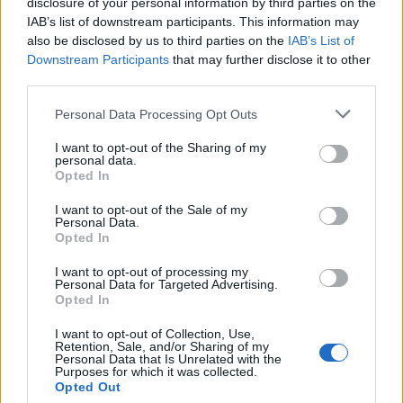
disclosure of your personal information by third parties on the
IAB’s list of downstream participants. This information may
also be disclosed by us to third parties on the
IAB’s List of
Downstream Participants
that may further disclose it to other
third parties.
Personal Data Processing Opt Outs
I want to opt-out of the Sharing of my
personal data.
Opted In
I want to opt-out of the Sale of my
Attica Roots Festival: Εννέα συναυλίες, δεκάδες
Personal Data.
χιλιάδες θεατές, ένας νέος πολιτιστικός χάρτης
Opted In
της Αττικής
I want to opt-out of processing my
06.08.2026 - 20.03
Personal Data for Targeted Advertising.
Opted In
I want to opt-out of Collection, Use,
Retention, Sale, and/or Sharing of my
Personal Data that Is Unrelated with the
Purposes for which it was collected.
Opted Out