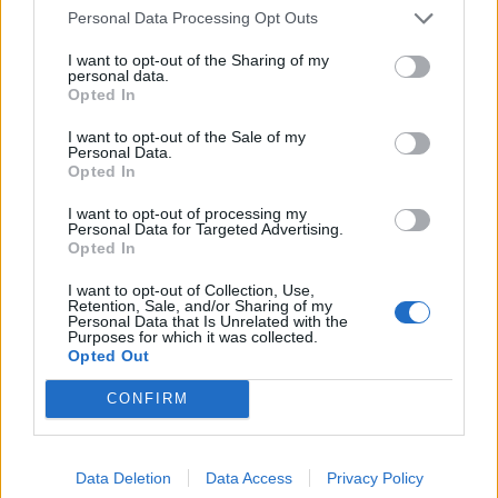
Personal Data Processing Opt Outs
I want to opt-out of the Sharing of my
Τον συντονισμό της δράσης έχουν η
personal data.
Opted In
Αντιδήμαρχος Παιδείας, Διά Βίου Μάθησης
και Νέας Γενιάς, Άννυ Καυκά,
και ο
I want to opt-out of the Sale of my
Personal Data.
Εντεταλμένος Δημοτικός Σύμβουλος
Opted In
Αθλητισμού, Μανώλης Χάντζος.
I want to opt-out of processing my
Personal Data for Targeted Advertising.
Opted In
ΟΛΕΣ ΟΙ ΕΙΔΗΣΕΙΣ
I want to opt-out of Collection, Use,
Retention, Sale, and/or Sharing of my
Συνεργασία ΔΕΥΑ Μετεώρων και Λάρισας για
Personal Data that Is Unrelated with the
Purposes for which it was collected.
επαρκές και καθαρό νερό
Opted Out
Ξεκινούν οι αυτοψίες στις πληγείσες κατοικίες
CONFIRM
και επιχειρήσεις στα Μέγαρα
3.7 εκατ. ευρώ στον Δήμο Ανδραβίδας-
Data Deletion
Data Access
Privacy Policy
Κυλλήνης από το Ταμείο Αλληλεγγύης