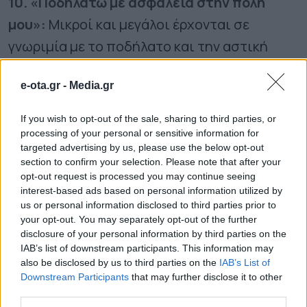
10. «Ποδηλατώ με ασφάλεια στην πόλη
μου»:
Μικροί και μεγάλοι έρχονται σε
γνωριμία με το ποδήλατο και την αστική
ποδηλασία, μέσω εκπαιδευτικών διαφανειών
e-ota.gr -
Media.gr
με ειδικές αναφορές στην οδική ασφάλεια,
στην προετοιμασία για τη χρήση του
If you wish to opt-out of the sale, sharing to third parties, or
ποδηλάτου και πολλές άλλες χρήσιμες
processing of your personal or sensitive information for
targeted advertising by us, please use the below opt-out
πληροφορίες.
section to confirm your selection. Please note that after your
opt-out request is processed you may continue seeing
interest-based ads based on personal information utilized by
11. «Μαθαίνω για τις πρώτες βοήθειες»:
Οι
us or personal information disclosed to third parties prior to
εκπαιδευμένοι εθελοντές – διασώστες του
your opt-out. You may separately opt-out of the further
disclosure of your personal information by third parties on the
Ελληνικού Ερυθρού Σταυρού δείχνουν τις
IAB’s list of downstream participants. This information may
πρώτες βοήθειες και τις ενέργειες που
also be disclosed by us to third parties on the
IAB’s List of
Downstream Participants
that may further disclose it to other
μπορούμε να κάνουμε ως ποδηλάτες σε
third parties.
περιστατικά πτώσης και τραυματισμών.