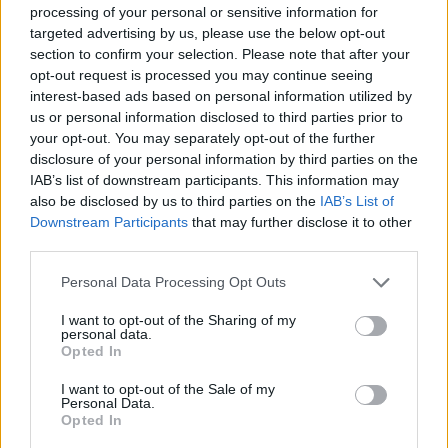
processing of your personal or sensitive information for
targeted advertising by us, please use the below opt-out
section to confirm your selection. Please note that after your
opt-out request is processed you may continue seeing
interest-based ads based on personal information utilized by
Attica Roots Festival: Εννέα συναυλίες, δεκάδες
us or personal information disclosed to third parties prior to
χιλιάδες θεατές, ένας νέος πολιτιστικός χάρτης
your opt-out. You may separately opt-out of the further
της Αττικής
disclosure of your personal information by third parties on the
06.08.2026 - 20.03
IAB’s list of downstream participants. This information may
also be disclosed by us to third parties on the
IAB’s List of
Downstream Participants
that may further disclose it to other
third parties.
Personal Data Processing Opt Outs
I want to opt-out of the Sharing of my
personal data.
Opted In
I want to opt-out of the Sale of my
Personal Data.
Opted In