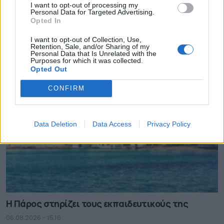
I want to opt-out of processing my
Personal Data for Targeted Advertising.
Πάνω από 60 σημεία με καθαρό πόσιμο νερό σε
Opted In
όλο τον Δήμο Χανίων
I want to opt-out of Collection, Use,
06.08.2026 - 15.22
Retention, Sale, and/or Sharing of my
Personal Data that Is Unrelated with the
Purposes for which it was collected.
Opted Out
CONFIRM
Data Deletion
Data Access
Privacy Policy
Η Πάρος στηρίζει τους εκπαιδευτικούς της
06.08.2026 - 15.16