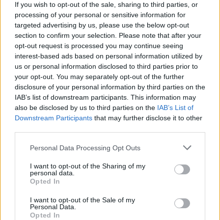
If you wish to opt-out of the sale, sharing to third parties, or
processing of your personal or sensitive information for
targeted advertising by us, please use the below opt-out
section to confirm your selection. Please note that after your
opt-out request is processed you may continue seeing
interest-based ads based on personal information utilized by
us or personal information disclosed to third parties prior to
your opt-out. You may separately opt-out of the further
Πάνω από 60 σημεία με καθαρό πόσιμο νερό σε
disclosure of your personal information by third parties on the
όλο τον Δήμο Χανίων
IAB’s list of downstream participants. This information may
06.08.2026 - 15.22
also be disclosed by us to third parties on the
IAB’s List of
Downstream Participants
that may further disclose it to other
third parties.
Personal Data Processing Opt Outs
I want to opt-out of the Sharing of my
personal data.
Opted In
I want to opt-out of the Sale of my
Personal Data.
Opted In