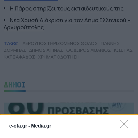
Η Πάρος στηρίζει τους εκπαιδευτικούς της
Νέα Χρυσή Διάκριση για τον Δήμο Ελληνικού –
Αργυρούπολης
TAGS:
ΑΕΡΟΫΠΟΣΤΗΡΙΖΟΜΕΝΟΣ ΘΟΛΟΣ
ΓΙΑΝΝΗΣ
ΖΟΡΜΠΑΣ
ΔΗΜΟΣ ΑΙΓΙΝΑΣ
ΘΟΔΩΡΟΣ ΛΙΒΑΝΙΟΣ
ΚΩΣΤΑΣ
ΚΑΤΣΑΦΑΔΟΣ
ΧΡΗΜΑΤΟΔΟΤΗΣΗ
ΔΗΜΟΙ
e-ota.gr -
Media.gr