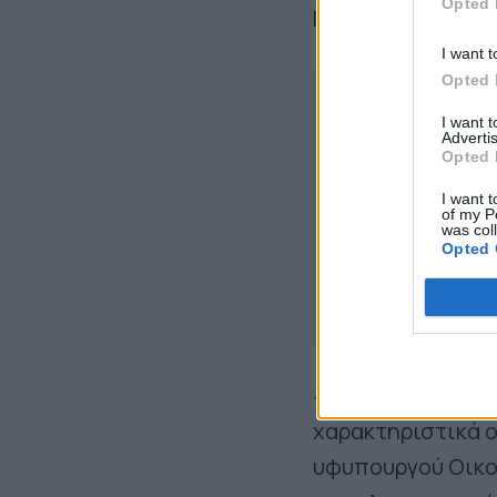
Opted 
Γεώργιο.
I want t
Opted 
I want 
Advertis
Opted 
I want t
of my P
was col
Opted 
«Το νερό πλέον εί
χαρακτηριστικά ο
υφυπουργού Οικο