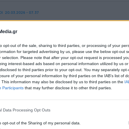
ΟΙ
20.03.2026 - 07.37
ιλήνη: Την αξιοποίηση του Αρχοντικού Βρανά
Media.gr
οφάσισε ο Δήμος
to opt-out of the sale, sharing to third parties, or processing of your per
formation for targeted advertising by us, please use the below opt-out s
r selection. Please note that after your opt-out request is processed y
eing interest-based ads based on personal information utilized by us or
 δίνεται στην πρόοδο των υποδομών, με νέες
disclosed to third parties prior to your opt-out. You may separately opt-
losure of your personal information by third parties on the IAB’s list of
 Ζωή και Παλαιοχώρι να έχουν ήδη ολοκληρωθεί,
. This information may also be disclosed by us to third parties on the
IA
 οι εργασίες βρίσκονται σε εξέλιξη. Παράλληλα,
Participants
that may further disclose it to other third parties.
οικισμοί όπως η Αγία Σωτήρα, το Παλαιοκούνδου
οφήτης Ηλίας και ο Παλαιός Παντελεήμονας
l Data Processing Opt Outs
ποκτήσουν πλήρη πρόσβαση σε ασφαλές δίκτυο
o opt-out of the Sharing of my personal data.
οωθούνται και επεκτάσεις σε Θέα, Καραούλι και