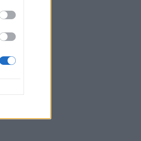
11:07
Νέο κύμα αποχωρήσεων από το
κόμμα Καρυστιανού ενώ το κίνημα
κάνει λόγο για στοχοποίηση από τα
ΜΜΕ
14:50
ι