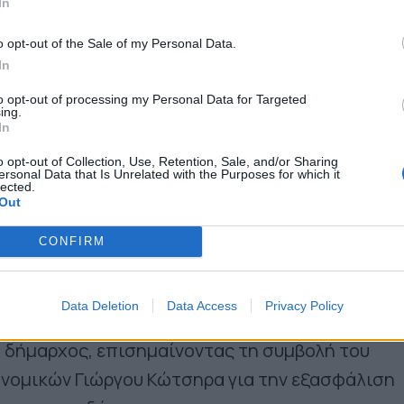
In
o opt-out of the Sale of my Personal Data.
In
to opt-out of processing my Personal Data for Targeted
ing.
In
o opt-out of Collection, Use, Retention, Sale, and/or Sharing
ersonal Data that Is Unrelated with the Purposes for which it
lected.
Out
CONFIRM
Data Deletion
Data Access
Privacy Policy
ναι δικαίωμα για όλους – όχι ζητούμενο», τονίζε
 δήμαρχος, επισημαίνοντας τη συμβολή του
νομικών Γιώργου Κώτσηρα για την εξασφάλιση