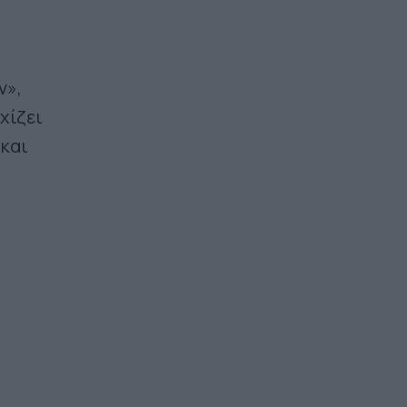
ν»,
χίζει
 και