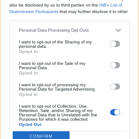
also be disclosed by us to third parties on the
IAB’s List of
Downstream Participants
that may further disclose it to other
third parties.
Personal Data Processing Opt Outs
I want to opt-out of the Sharing of my
Τέλος, ο Δήμαρχος Ανδραβίδας-Κυλλήνης
personal data.
Opted In
ευχαρίστησε τους Βουλευτές Ηλείας, Ανδρέα
I want to opt-out of the Sale of my
Νικολακόπουλο και Διονυσία
Personal Data.
Opted In
Αυγερινοπούλου, καθώς και το Δημοτικό
Λιμενικό Ταμείο Κυλλήνης, για την συμβολή
I want to opt-out of processing my
Personal Data for Targeted Advertising.
τους στο εγχείρημα.
Opted In
I want to opt-out of Collection, Use,
Retention, Sale, and/or Sharing of my
ΟΛΕΣ ΟΙ ΕΙΔΗΣΕΙΣ
Personal Data that Is Unrelated with the
Purposes for which it was collected.
Opted Out
Attica Roots Festival: Εννέα συναυλίες, δεκάδες
χιλιάδες θεατές, ένας νέος πολιτιστικός χάρτης
CONFIRM