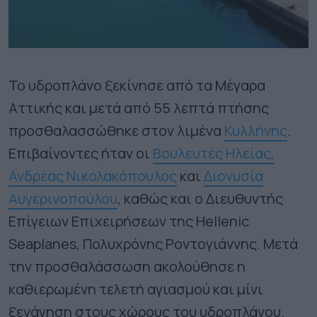
Το υδροπλάνο ξεκίνησε από τα Μέγαρα
Αττικής και μετά από 55 λεπτά πτήσης
προσθαλασσώθηκε στον λιμένα
Κυλλήνης
.
Επιβαίνοντες ήταν οι
Βουλευτές Ηλείας,
Ανδρέας Νικολακόπουλος
και
Διονυσία
Αυγερινοπούλου
, καθώς και ο Διευθυντής
Επίγειων Επιχειρήσεων της Hellenic
Seaplanes, Πολυχρόνης Ροντογιάννης. Μετά
την προσθαλάσσωση ακολούθησε η
καθιερωμένη τελετή αγιασμού και μίνι
ξενάγηση στους χώρους του υδροπλάνου.