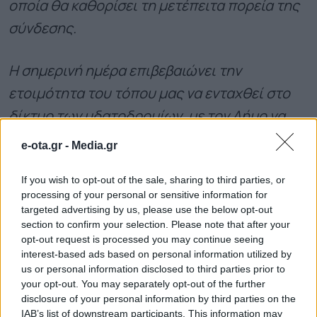
οποία θα καθορίσει τη μετέπειτα πορεία της
σύνδεσης.
Η σημερινή ημέρα επιβεβαιώνει την
ετοιμότητα του τόπου μας να ενταχθεί στο
δίκτυο των υδατοδρομίων, με τον Δήμο να
παραμένει σταθερός αρωγός σε κάθε
e-ota.gr -
Media.gr
πρωτοβουλία που ενισχύει την ανάπτυξη και
If you wish to opt-out of the sale, sharing to third parties, or
την εξωστρέφεια της Κυλλήνης».
processing of your personal or sensitive information for
targeted advertising by us, please use the below opt-out
section to confirm your selection. Please note that after your
opt-out request is processed you may continue seeing
interest-based ads based on personal information utilized by
us or personal information disclosed to third parties prior to
your opt-out. You may separately opt-out of the further
disclosure of your personal information by third parties on the
IAB’s list of downstream participants. This information may