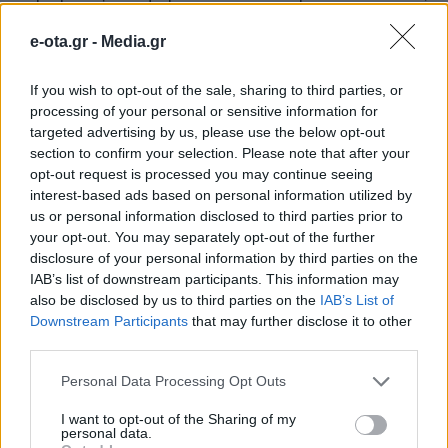
συναισθηματική και οικονομική ταλαιπωρία
e-ota.gr -
Media.gr
που υφίστανται οι συγγενείς όταν ένα
περιστατικό που χρήζει των υπηρεσιών
If you wish to opt-out of the sale, sharing to third parties, or
processing of your personal or sensitive information for
ιατροδικαστή ,δεν αντιμετωπίζεται στο
targeted advertising by us, please use the below opt-out
νησί. Ο Υπουργός δεσμεύτηκε για τη θέσπιση
section to confirm your selection. Please note that after your
opt-out request is processed you may continue seeing
πάγιας εντολής μετάβασης ιατροδικαστή
interest-based ads based on personal information utilized by
από τον Πειραιά σε κάθε περιστατικό που
us or personal information disclosed to third parties prior to
your opt-out. You may separately opt-out of the further
απαιτείται, ρύθμιση την οποία θεώρησε
disclosure of your personal information by third parties on the
εφαρμόσιμη και ο κ. Καρακούκης.
IAB’s list of downstream participants. This information may
also be disclosed by us to third parties on the
IAB’s List of
Downstream Participants
that may further disclose it to other
third parties.
Personal Data Processing Opt Outs
I want to opt-out of the Sharing of my
personal data.