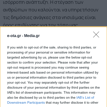
ισόρροπη ανάπτυξη. Η στέγαση των
ανθρώπων που καλούνται να υπηρετήσουν
τις δημόσιες ανάγκες στα νησιά μας είναι
όρος επιβίωσης για τον τόπο μας.
e-ota.gr -
Media.gr
Με την προσδοκία ότι η Πολιτεία θα σταθεί
αρωγός στην προσπάθεια αυτή, σας
If you wish to opt-out of the sale, sharing to third parties, or
processing of your personal or sensitive information for
ευχαριστούμε εκ των προτέρων για την
targeted advertising by us, please use the below opt-out
προσοχή και τη στήριξή σας».
section to confirm your selection. Please note that after your
opt-out request is processed you may continue seeing
interest-based ads based on personal information utilized by
ΟΛΕΣ ΟΙ ΕΙΔΗΣΕΙΣ
us or personal information disclosed to third parties prior to
your opt-out. You may separately opt-out of the further
657.000 ευρώ για 9 παιδικές χαρές στον Δήμο
disclosure of your personal information by third parties on the
Πύργου
IAB’s list of downstream participants. This information may
also be disclosed by us to third parties on the
IAB’s List of
Καστοριά: Ενημερωτικές δράσεις στην
Downstream Participants
that may further disclose it to other