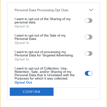
κοινότητα Ρομά
third parties.
Ξεκινούν τα δοκιμαστικά δρομολόγια της
Personal Data Processing Opt Outs
επέκτασης του Μετρό προς την Καλαμαριά
I want to opt-out of the Sharing of my
personal data.
Opted In
TAGS:
ΑΣΤΥΠΑΛΑΙΑ
ΣΤΕΓΑΣΗ
I want to opt-out of the Sale of my
Personal Data.
Opted In
ΔΗΜΟΙ
I want to opt-out of processing my
Personal Data for Targeted Advertising.
Opted In
I want to opt-out of Collection, Use,
Retention, Sale, and/or Sharing of my
Personal Data that Is Unrelated with the
Purposes for which it was collected.
Opted Out
CONFIRM