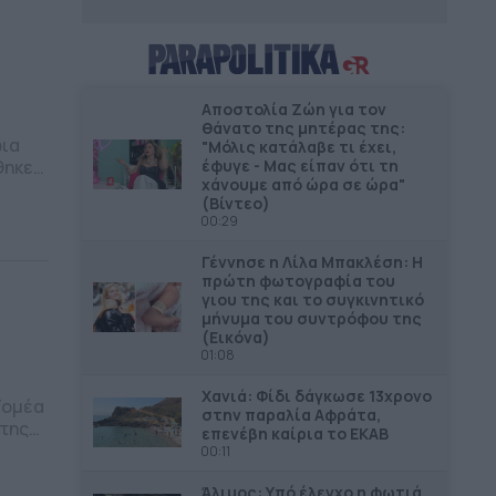
Αποστολία Ζώη για τον
θάνατο της μητέρας της:
φια
"Μόλις κατάλαβε τι έχει,
θηκε
έφυγε - Μας είπαν ότι τη
χάνουμε από ώρα σε ώρα"
ην
(Βίντεο)
ν
00:29
ντηθεί
Γέννησε η Λίλα Μπακλέση: Η
πρώτη φωτογραφία του
γιου της και το συγκινητικό
μήνυμα του συντρόφου της
(Εικόνα)
01:08
Χανιά: Φίδι δάγκωσε 13χρονο
Τομέα
στην παραλία Αφράτα,
άτης
επενέβη καίρια το ΕΚΑΒ
ρά
00:11
 της
Άλιμος: Υπό έλεγχο η φωτιά