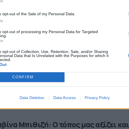
00, στην Νίκαια στην οδό Πέτρου Ράλλη 240 &Ψυχάρη 2. Πη
In
raiasnews.gr
o opt-out of the Sale of my Personal Data.
In
to opt-out of processing my Personal Data for Targeted
ing.
In
o opt-out of Collection, Use, Retention, Sale, and/or Sharing
ersonal Data that Is Unrelated with the Purposes for which it
lected.
Out
CONFIRM
Data Deletion
Data Access
Privacy Policy
αβίνα Μπιθιζή: Ο τόπος μας αξίζει κα