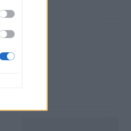
γή:
ι