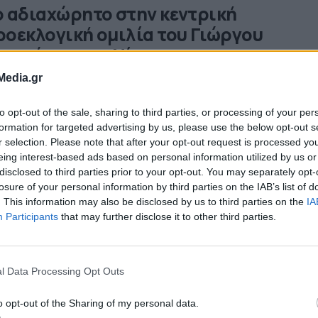
ο αδιαχώρητο στην κεντρική
ροεκλογική ομιλία του Γιώργου
ρεττάκου στη Νίκαια
Media.gr
 αδιαχώρητο έγινε χθες στη Νίκαια στο πολιτικό γραφείο 
οψήφιου Βουλευτή της Β’ Πειραιά με τη Νέα Δημοκρατία,
ώργου Βρεττάκου κατά την πραγματοποίηση των εγκαινίων
to opt-out of the sale, sharing to third parties, or processing of your per
αφείου και της προεκλογικής ομιλίας του. Εκεί έδωσαν το
06.2019 - 18.38
formation for targeted advertising by us, please use the below opt-out s
τοντάδες φίλοι και υποστηρικτές για να ακούσουν και να
r selection. Please note that after your opt-out request is processed y
ιρετήσουν έναν από τους νεότερους υποψηφίους βουλευτέ
eing interest-based ads based on personal information utilized by us or
[…]
disclosed to third parties prior to your opt-out. You may separately opt-
losure of your personal information by third parties on the IAB’s list of
ις 27 Ιουνίου τα εγκαίνια και η κεντρι
. This information may also be disclosed by us to third parties on the
IA
μιλία του Γιώργου Βρεττάκου στη Νίκ
Participants
that may further disclose it to other third parties.
εγκαίνια του εκλογικού του γραφείου θα κάνει ο υποψήφιο
λευτής Β’ Πειραιά με την ΝΔ Γιώργος Βρεττάκος, ενόψει τ
l Data Processing Opt Outs
ικών εκλογών της 7ης Ιουλίου. Μαζί με τα εγκαίνια θα
αγματοποιήσει ο Γιώργος Βρεττάκος θα κάνει και ομιλία. 
06.2019 - 21.03
καίνια θα πραγματοποιηθούν την Πέμπτη 27 Ιουνίου 2019, 
o opt-out of the Sharing of my personal data.