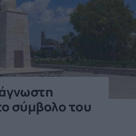
 άγνωστη
το σύμβολο του