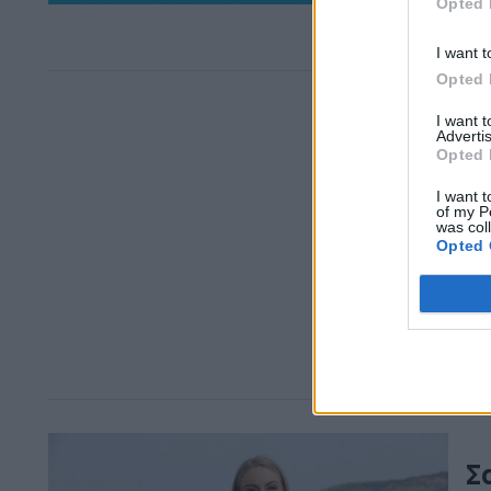
20.
Opted 
pei
I want t
Opted 
I want 
Advertis
Opted 
I want t
of my P
was col
Opted 
Σ