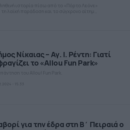
αληθινή ιστορία πίσω από το «Πόρτο Λεόνε»
, τη λαϊκή παράδοση και το σύγχρονο αίτημα
μος Νίκαιας – Αγ. Ι. Ρέντη: Γιατί
φραγίζει το «Allou Fun Park»
πάντηση του Allou! Fun Park.
2.2024 - 15.33
αβορί για την έδρα στη Β΄ Πειραιά ο