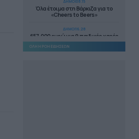
ΔΗΜΟΙ
08.15
Όλα έτοιμα στη Βάρκιζα για το
«Cheers to Beers»
ΔΗΜΟΙ
16.28
657.000 ευρώ για 9 παιδικές χαρές
στον Δήμο Πύργου
ΟΛΗ Η ΡΟΗ ΕΙΔΗΣΕΩΝ
ΔΗΜΟΙ
16.18
Καστοριά: Ενημερωτικές δράσεις
στην κοινότητα Ρομά
ΕΠΙΚΑΙΡΟΤΗΤΑ
16.12
Ξεκινούν τα δοκιμαστικά
δρομολόγια της επέκτασης του
Μετρό προς την Καλαμαριά
ΕΠΙΚΑΙΡΟΤΗΤΑ
15.57
Αυτοψία Δήμα στα εργοτάξια του
ΒΟΑΚ