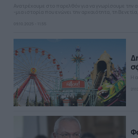
Ανατρέχουμε στο παρελθόν για να γνωρίσουμε την 
-μια ιστορία που ενώνει την αρχαιότητα, τη Βενετία
για επιστροφή του συμβόλου στη φυσική του θέση
09.10.2025 - 11.55
Δή
σ
Η α
21.1
Φ